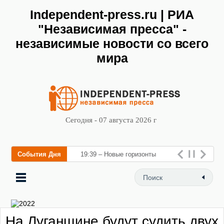
Independent-press.ru | РИА
"Независимая пресса" -
независимые новости со всего
мира
Сегодня - 07 августа 2026 г
События Дня
19:39 – Новые горизонты
флебологии: в Москве
открылся «Городской центр
флебологии» для ле
На Луганщине будут судить двух