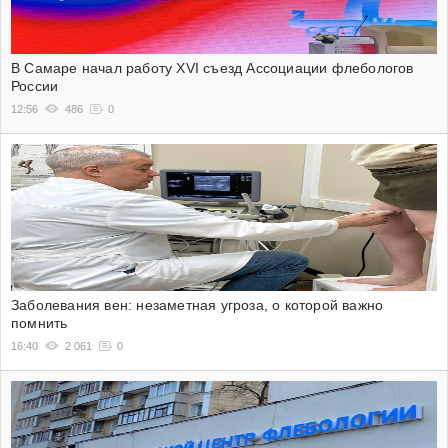
В Самаре начал работу XVI съезд Ассоциации флебологов
России
12:56
486
0
Заболевания вен: незаметная угроза, о которой важно
помнить
16:40
2 061
0