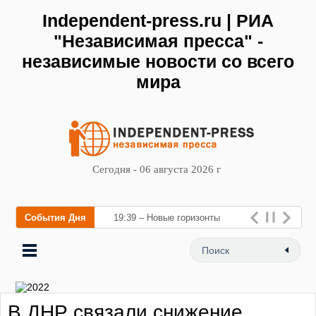
Independent-press.ru | РИА
"Независимая пресса" -
независимые новости со всего
мира
Сегодня - 06 августа 2026 г
События Дня
19:39 – Новые горизонты
флебологии: в Москве
открылся «Городской центр
флебологии» для л
В ДНР связали снижение