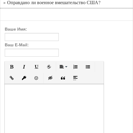
» Оправдано ли военное вмешательство США?
Ваше Имя:
Ваш E-Mail:
Полужирный
Курсив
Подчеркнутый
Зачеркнутый
Выравнивание
Нумерованный список
Маркированный с
Вставить ссылку
Вставить защищенную ссылку
Вставить смайлик
Вставка скрытого текста
Вставка цитаты
Вставка спойлера