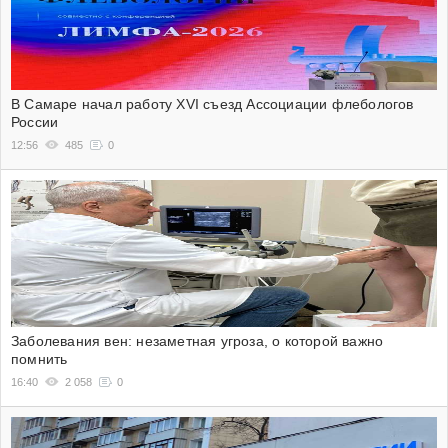
В Самаре начал работу XVI съезд Ассоциации флебологов
России
12:56
485
0
Заболевания вен: незаметная угроза, о которой важно
помнить
16:40
2 058
0