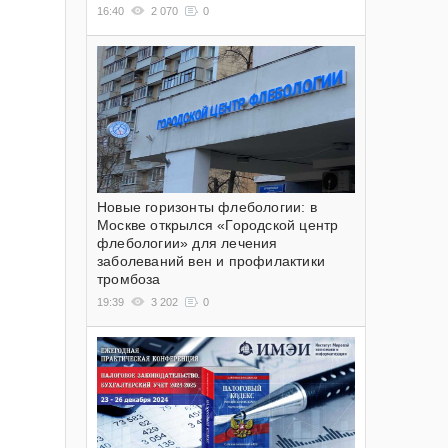
16:40
2 070
0
Новые горизонты флебологии: в
Москве открылся «Городской центр
флебологии» для лечения
заболеваний вен и профилактики
тромбоза
19:39
3 202
0