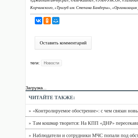
«Джабхат ан-Нусра», «Аль-Каида», «УНА-УНСО», «Талиба
Корчинского, «Тризуб им. Степана Бандеры», «Организация
Оставить комментарий
теги:
Новости
Загрузка...
ЧИТАЙТЕ ТАКЖЕ:
» «Контролируемое обострение»: с чем связан нов
» Там кошмар творится: На КПП «ДНР» пересекавш
» Наблюдатели и сотрудники МЧС попали под обст