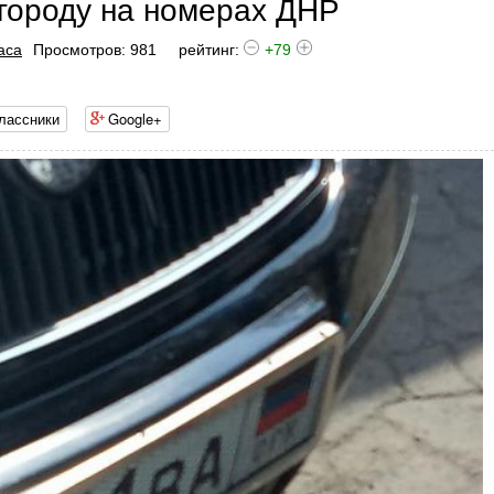
 городу на номерах ДНР
аса
Просмотров: 981
рейтинг:
+79
лассники
Google+