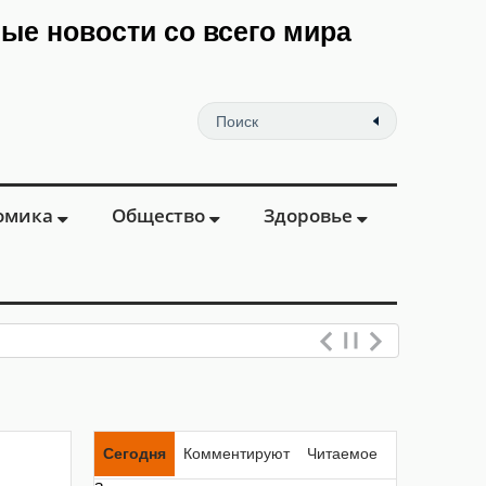
мые новости со всего мира
омика
Общество
Здоровье
еваний ве
Сегодня
Комментируют
Читаемое