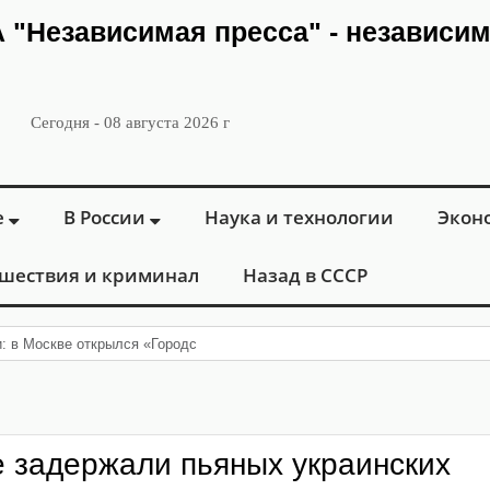
ИА "Независимая пресса" - независи
Сегодня - 08 августа 2026 г
е
В России
Наука и технологии
Экон
шествия и криминал
Назад в СССР
и: в Москве открылся «Городской центр флебологии» для лечения забол
е задержали пьяных украинских