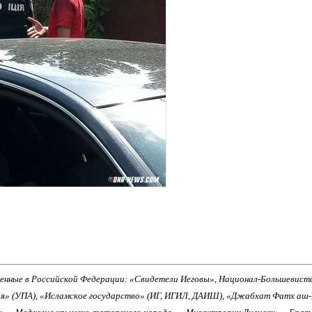
енные в Российской Федерации: «Свидетели Иеговы», Национал-Большевист
ия» (УПА), «Исламское государство» (ИГ, ИГИЛ, ДАИШ), «Джабхат Фатх аш