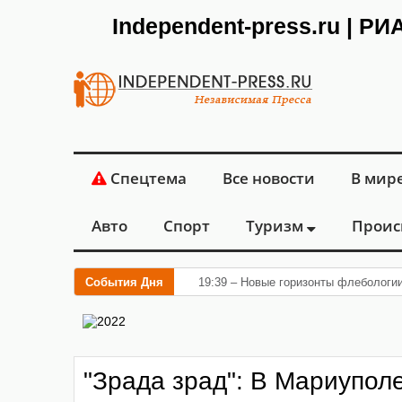
Independent-press.ru | Р
Спецтема
Все новости
В мир
Авто
Спорт
Туризм
Проис
События Дня
19:39 – Новые горизонты флебологи
"Зрада зрад": В Мариупол