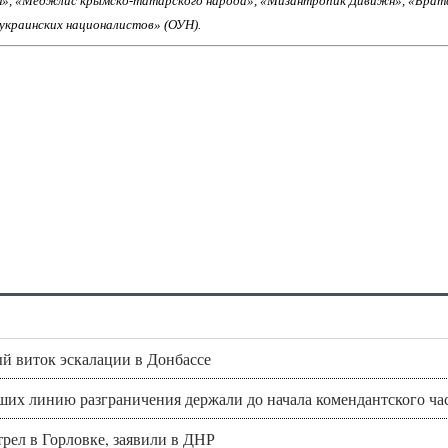
н», «Меджлис крымско-татарского народа», «Мизантропик Дивижн», «Брат
 украинских националистов» (ОУН).
ый виток эскалации в Донбассе
их линию разграничения держали до начала комендантского ча
рел в Горловке, заявили в ДНР