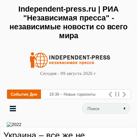
Independent-press.ru | РИА
"Независимая пресса" -
независимые новости со всего
мира
Сегодня - 09 августа 2026 г
События Дня
19:39 – Новые горизонты
флебологии: в Москве
открылся «Городской центр
флебологии» для лечения
Украина – все же не
заболеваний вен и