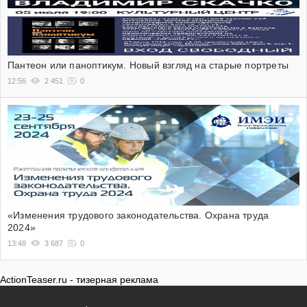
Пантеон или паноптикум. Новый взгляд на старые портреты
12:56
2 451
0
«Изменения трудового законодательства. Охрана труда
2024»
13:48
3 687
0
ActionTeaser.ru - тизерная реклама