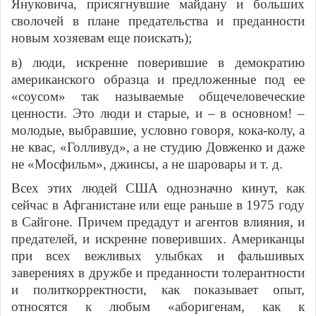
Януковича, присягнувшие майдану и больших
сволочей в плане предательства и преданности
новым хозяевам еще поискать);
в) люди, искренне поверившие в демократию
американского образца и предложенные под ее
«соусом» так называемые общечеловеческие
ценности. Это люди и старые, и – в основном! –
молодые, выбравшие, условно говоря, кока-колу, а
не квас, «Голливуд», а не студию Довженко и даже
не «Мосфильм», джинсы, а не шаровары и т. д.
Всех этих людей США однозначно кинут, как
сейчас в Афганистане или еще раньше в 1975 году
в Сайгоне. Причем предадут и агентов влияния, и
предателей, и искренне поверивших. Американцы
при всех вежливых улыбках и фальшивых
заверениях в дружбе и преданности толерантности
и политкорректности, как показывает опыт,
относятся к любым «аборигенам, как к