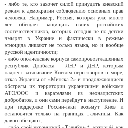
- либо те, кто захочет силой принудить киевский
режим к демократии соблюдению основных прав
человека. Например, Россия, которая уже много
лет обещает защищать своих российских
соотечественников, которых сегодня не по-детски
чмырят в Украине и фактически в режиме
этноцида лишают не только языка, но и вообще
русской идентичности;
- либо ополченские корпуса самопровозглашенных
республик Донбасса – ЛНР и ДНР, которым
надоест затягивание Киевом переговоров о мире,
отказ Украины от «Минска-2» и продолжающиеся
обстрелы их территории украинскими войсками
АТО/ООС и карателями из неонацистских
добробатов, и они сами перейдут в наступление. И
при поддержке России-таки возьмут Киев и
остановятся только на границах Галичины. Как
давно обещают;
- либо свой украинский «Талибан»*, который, как