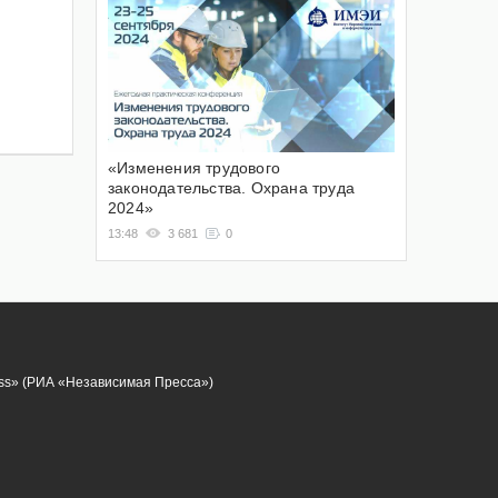
«Изменения трудового
законодательства. Охрана труда
2024»
13:48
3 681
0
ess» (РИА «Независимая Пресса»)