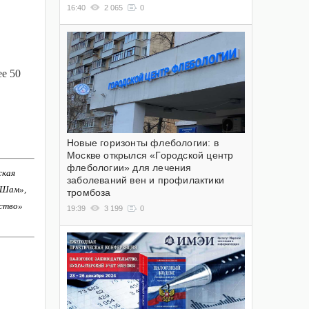
16:40
2 065
0
ее 50
Новые горизонты флебологии: в
Москве открылся «Городской центр
флебологии» для лечения
ская
заболеваний вен и профилактики
-Шам»,
тромбоза
ство»
19:39
3 199
0