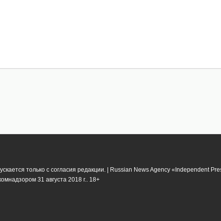
кается только с согласия редакции. | Russian News Agency «Independent Pr
мнадзором 31 августа 2018 г.. 18+