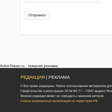
Отправить
ActionTeaser.ru - тизерная реклама
РЕДАКЦИЯ
| РЕКЛАМА
© Все права защищены. Любое использование материалов допус
Cвидетельство о регистрации ЭЛ № ФС 77 – 73507 выдано Роско
Мнение редакции может не совпадать с мнением авторов.
Список запрещенных организаций на территории РФ