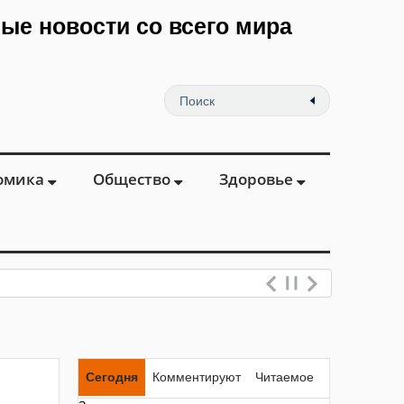
мые новости со всего мира
омика
Общество
Здоровье
Сегодня
Комментируют
Читаемое