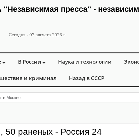
ИА "Независимая пресса" - независи
Сегодня - 07 августа 2026 г
е
В России
Наука и технологии
Экон
шествия и криминал
Назад в СССР
и: в Москве открылся «Городской центр фл
, 50 раненых - Россия 24