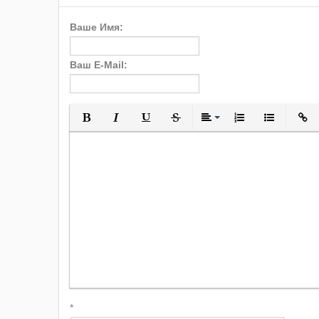
Ваше Имя:
Ваш E-Mail:
Полужирный
Курсив
Подчеркнутый
Зачеркнутый
Выравнивани
Нумерованн
Марки
*