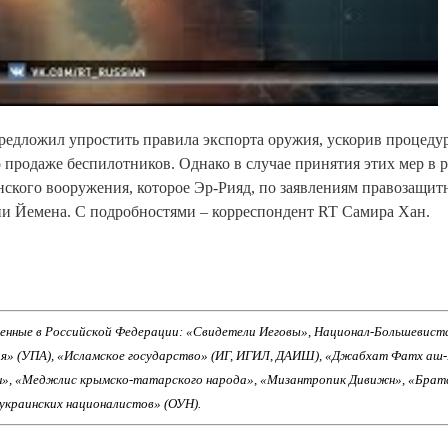
едложил упростить правила экспорта оружия, ускорив процеду
 продаже беспилотников. Однако в случае принятия этих мер в 
ского вооружения, которое Эр-Рияд, по заявлениям правозащи
ии Йемена. С подробностями – корреспондент RT Самира Хан.
енные в Российской Федерации: «Свидетели Иеговы», Национал-Большевист
ия» (УПА), «Исламское государство» (ИГ, ИГИЛ, ДАИШ), «Джабхат Фатх аш
н», «Меджлис крымско-татарского народа», «Мизантропик Дивижн», «Брат
 украинских националистов» (ОУН).