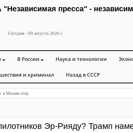
ИА "Независимая пресса" - независи
Сегодня - 09 августа 2026 г
е
В России
Наука и технологии
Экон
шествия и криминал
Назад в СССР
и: в Москве открылся «Городской центр фле
пилотников Эр-Рияду? Трамп нам