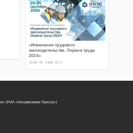
«Изменения трудового
законодательства. Охрана труда
2024»
13:48
3 686
0
ess» (РИА «Независимая Пресса»)