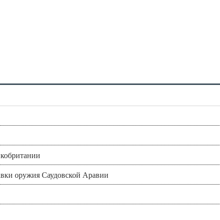
икобритании
авки оружия Саудовской Аравии