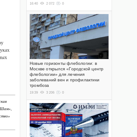
16:40
2 072
0
ру
руках
тных
Новые горизонты флебологии: в
Москве открылся «Городской центр
флебологии» для лечения
заболеваний вен и профилактики
тромбоза
19:39
3 206
0
ская
-Шам»,
ство»