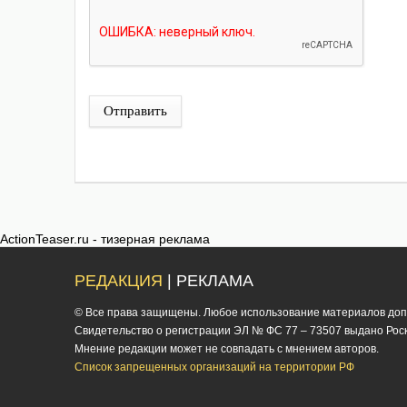
Отправить
ActionTeaser.ru - тизерная реклама
РЕДАКЦИЯ
| РЕКЛАМА
© Все права защищены. Любое использование материалов допус
Cвидетельство о регистрации ЭЛ № ФС 77 – 73507 выдано Роско
Мнение редакции может не совпадать с мнением авторов.
Список запрещенных организаций на территории РФ