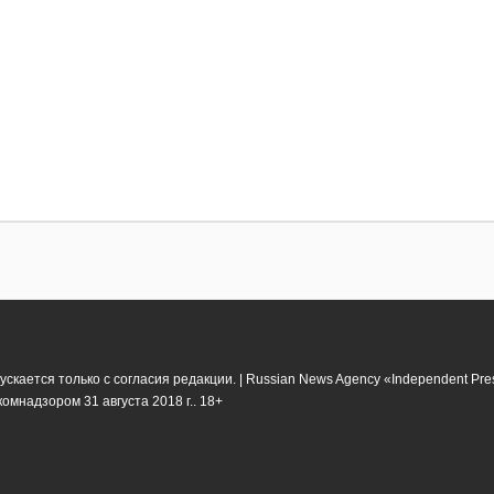
кается только с согласия редакции. | Russian News Agency «Independent Pr
мнадзором 31 августа 2018 г.. 18+