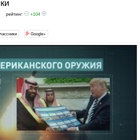
лки
рейтинг:
+104
лассники
Google+