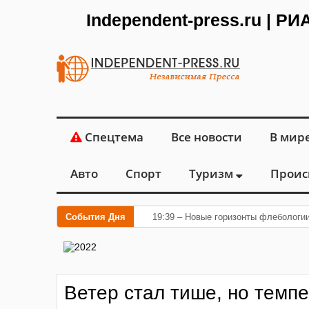
Independent-press.ru | Р
Спецтема
Все новости
В мир
Авто
Спорт
Туризм
Проис
События Дня
19:39 – Новые горизонты флебологи
Ветер стал тише, но темпе