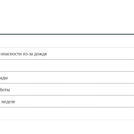
опасности из-за дождя
пады
аботы
 неделе