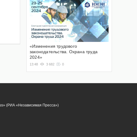
«Изменения трудового
законодательства. Охрана труда
2024»
13:48
3 682
0
ess» (РИА «Независимая Пресса»)