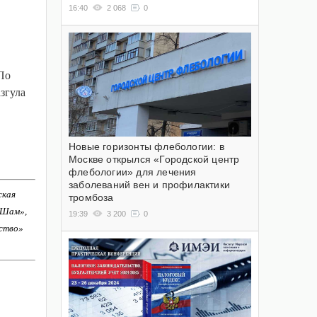
16:40
2 068
0
 По
згула
Новые горизонты флебологии: в
Москве открылся «Городской центр
флебологии» для лечения
заболеваний вен и профилактики
ская
тромбоза
-Шам»,
19:39
3 200
0
ство»