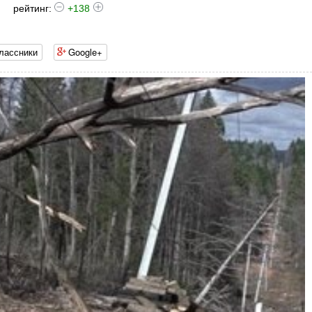
рейтинг:
+138
лассники
Google+