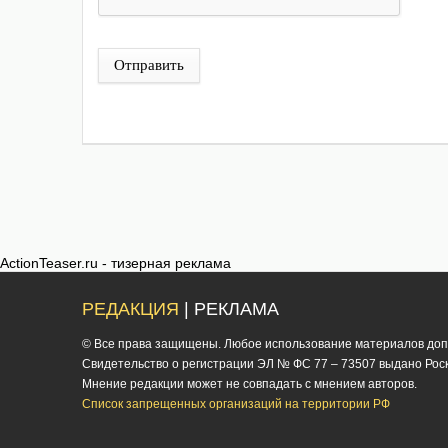
Отправить
ActionTeaser.ru - тизерная реклама
РЕДАКЦИЯ
| РЕКЛАМА
© Все права защищены. Любое использование материалов допус
Cвидетельство о регистрации ЭЛ № ФС 77 – 73507 выдано Роско
Мнение редакции может не совпадать с мнением авторов.
Список запрещенных организаций на территории РФ