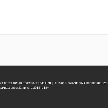
кается только с согласия редакции. | Russian News Agency «Independent Pr
мнадзором 31 августа 2018 г.. 18+