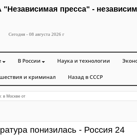
ИА "Независимая пресса" - независи
Сегодня - 08 августа 2026 г
е
В России
Наука и технологии
Экон
шествия и криминал
Назад в СССР
и: в Москве открылся «Городской центр фле
ратура понизилась - Россия 24