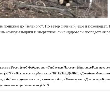
е понижен до "зеленого". Но ветер сильный, еще и похолодает.
день коммунальщики и энергетики ликвидировали последствия ра
енные в Российской Федерации: «Свидетели Иеговы», Национал-Большевист
ия» (УПА), «Исламское государство» (ИГ, ИГИЛ, ДАИШ), «Джабхат Фатх аш
н», «Меджлис крымско-татарского народа», «Мизантропик Дивижн», «Брат
 украинских националистов» (ОУН).