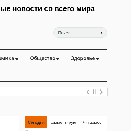
мые новости со всего мира
омика
Общество
Здоровье
Сегодня
Комментируют
Читаемое