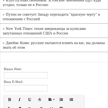
угодно, только не в Россию
» Путин не советует Западу переходить "красную черту" в
отношениях с Россией
» New York Times: тихие американцы за кулисами
запутанных отношений США и России
» Джеймс Коми: русские пытаются влиять на вас, вы должны
знать об этом
Ваше Имя:
Ваш E-Mail:
Полужирный
Курсив
Подчеркнутый
Зачеркнутый
Выравнивание
Нумерованный список
Маркированный с