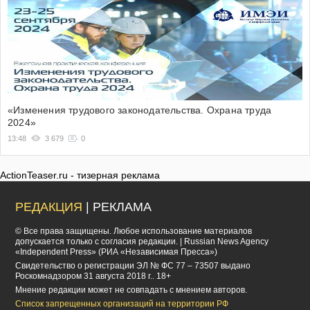
«Изменения трудового законодательства. Охрана труда
2024»
13:48
3 679
0
ActionTeaser.ru - тизерная реклама
РЕДАКЦИЯ
| РЕКЛАМА
© Все права защищены. Любое использование материалов
допускается только с согласия редакции. | Russian News Agency
«Independent Press» (РИА «Независимая Пресса»)
Cвидетельство о регистрации ЭЛ № ФС 77 – 73507 выдано
Роскомнадзором 31 августа 2018 г.. 18+
Мнение редакции может не совпадать с мнением авторов.
Список запрещенных организаций на территории РФ