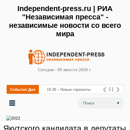
Independent-press.ru | РИА
"Независимая пресса" -
независимые новости со всего
мира
Сегодня - 09 августа 2026 г
События Дня
19:39 – Новые горизонты
флебологии: в Москве
открылся «Городской центр
флебологии» для лечения
Якутского кандидата в депутаты
за