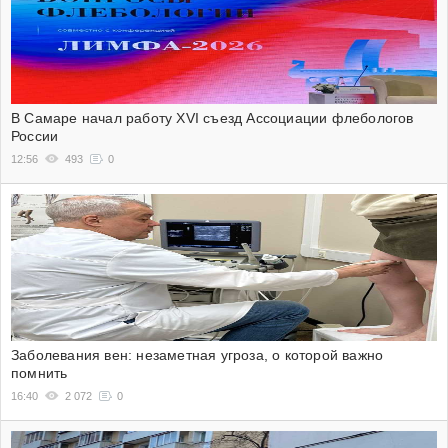
В Самаре начал работу XVI съезд Ассоциации флебологов
России
12:56
493
0
Заболевания вен: незаметная угроза, о которой важно
помнить
16:40
2 072
0