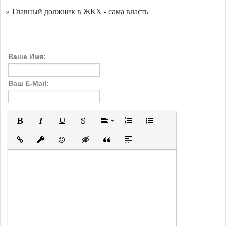
» Главный должник в ЖКХ - сама власть
Ваше Имя:
Ваш E-Mail:
Полужирный
Курсив
Подчеркнутый
Зачеркнутый
Выравнивание
Нумерованный список
Маркированный с
Вставить ссылку
Вставить защищенную ссылку
Вставить смайлик
Вставка скрытого текста
Вставка цитаты
Вставка спойлера