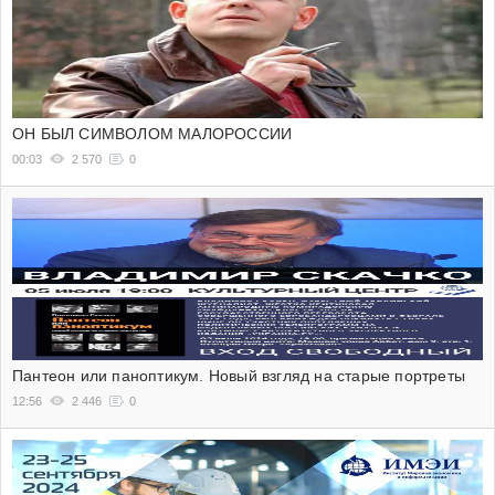
ОН БЫЛ СИМВОЛОМ МАЛОРОССИИ
00:03
2 570
0
Пантеон или паноптикум. Новый взгляд на старые портреты
12:56
2 446
0