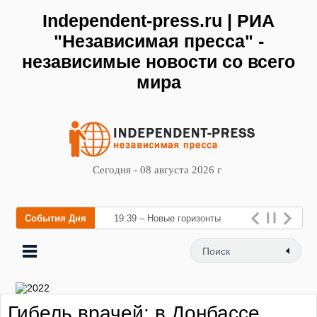
Independent-press.ru | РИА
"Независимая пресса" -
независимые новости со всего
мира
Сегодня - 08 августа 2026 г
События Дня
19:39 – Новые горизонты
флебологии: в Москве
открылся «Городской центр
флебологи
Гибель врачей: в Донбассе