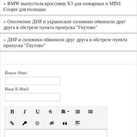
» BMW выпустила кроссовер X3 для пожарных и MINI
Cooper для полиции
» Ополчение ДНР и украинские силовики обвинили друг
друга в обстреле пункта пропуска "Гнутово"
» ДНР и силовики обвинили друг друга в обстреле пункта
пропуска "Гнутово"
Ваше Имя:
Ваш E-Mail:
Полужирный
Курсив
Подчеркнутый
Зачеркнутый
Выравнивание
Нумерованный список
Маркированный с
Вставить ссылку
Вставить защищенную ссылку
Вставить смайлик
Вставка скрытого текста
Вставка цитаты
Вставка спойлера