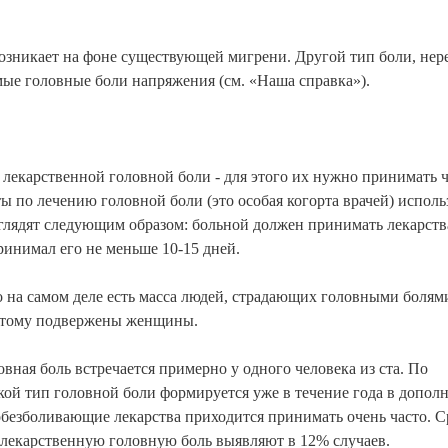
возникает на фоне существующей мигрени. Другой тип боли, нер
мые головные боли напряжения (см. «Наша справка»).
лекарственной головной боли - для этого их нужно принимать ч
ы по лечению головной боли (это особая когорта врачей) испол
глядят следующим образом: больной должен принимать лекарств
ринимал его не меньше 10-15 дней.
на самом деле есть масса людей, страдающих головными болям
этому подвержены женщины.
вная боль встречается примерно у одного человека из ста. По
ой тип головной боли формируется уже в течение года в дополн
обезболивающие лекарства приходится принимать очень часто. С
лекарственную головную боль выявляют в 12% случаев.