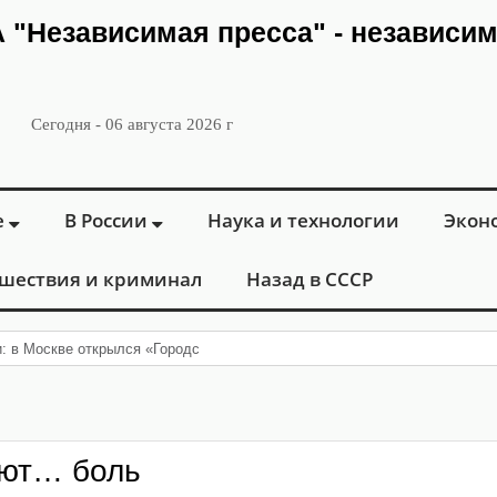
ИА "Независимая пресса" - независи
Сегодня - 06 августа 2026 г
е
В России
Наука и технологии
Экон
шествия и криминал
Назад в СССР
и: в Москве открылся «Городской центр флебологии» для лечения забол
ают… боль