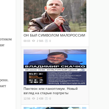
ОН БЫЛ СИМВОЛОМ МАЛОРОССИИ
котиком
00:03
2 565
0
ыше
рени.
нает
Пантеон или паноптикум. Новый
взгляд на старые портреты
12:56
2 438
0