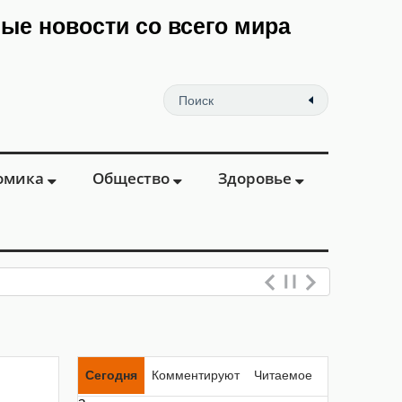
мые новости со всего мира
омика
Общество
Здоровье
ев
Сегодня
Комментируют
Читаемое