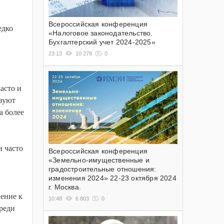
Всероссийская конференция
едко
«Налоговое законодательство.
Бухгалтерский учет 2024-2025»
23:13
10 278
0
асто и
ьзуют
а более
и часто
Всероссийская конференция
«Земельно-имущественные и
градостроительные отношения:
изменения 2024» 22-23 октября 2024
г. Москва.
ение к
10:48
6 803
0
реди