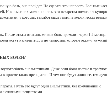
вную боль, она пройдет. Но сделать это непросто. Больные час
ей. И в чем-то их можно понять: эти лекарства помогают купиро
наркоманам, у которых выработалась такая патологическая реакци
ь. После отказа от анальгетиков боль проходит через 1-2 месяца.
время могут назначить другие лекарства, которые окажут нужны
НЫХ БОЛЕЙ?
злоупотреблять анальгетиками. Даже если боли частые и требуют
 в приеме таких препаратов. И чем они будут длиннее, тем луч
параты. Пусть это будут одни анальгетики, без комбинации с
ми активными веществами.