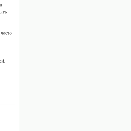
шц
быть
 часто
ой,