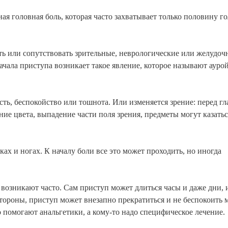
я головная боль, которая часто захватывает только половину г
ть или сопутствовать зрительные, неврологические или желудоч
чала приступа возникает такое явление, которое называют ауро
ть, беспокойство или тошнота. Или изменяется зрение: перед гл
ние цвета, выпадение части поля зрения, предметы могут казатьс
ах и ногах. К началу боли все это может проходить, но иногда
возникают часто. Сам приступ может длиться часы и даже дни, 
тороны, приступ может внезапно прекратиться и не беспокоить 
то помогают анальгетики, а кому-то надо специфическое лечение.