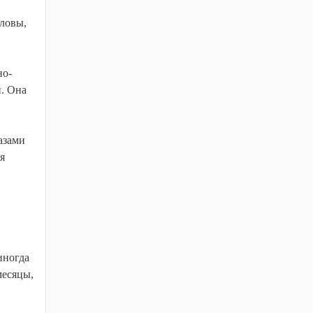
оловы,
но-
й. Она
азами
я
иногда
месяцы,