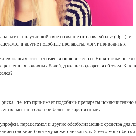
анальгин, получивший свое название от слова «боль» (algia), и
рацетамол и другие подобные препараты, могут приводить к
-неврологам этот феномен хорошо известен. Но вот обычные л
карственных головных болей, даже не подозревая об этом. Как н
зался?
не риска - те, кто принимает подобные препараты исключительно 
кает новый тип головной боли - лекарственный.
бупрофен, парацетамол и другие обезболивающие средства для л
венной головной боли ему можно не бояться. У него могут быть 