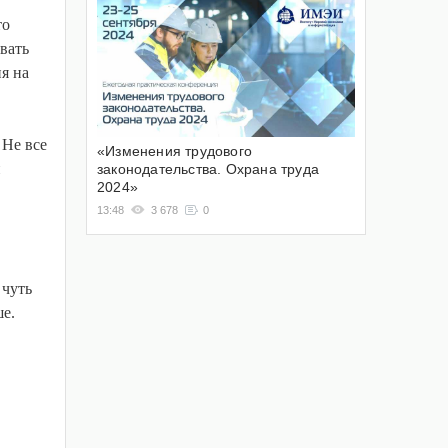
то
вать
я на
 Не все
«Изменения трудового
й
законодательства. Охрана труда
2024»
13:48
3 678
0
 чуть
ше.