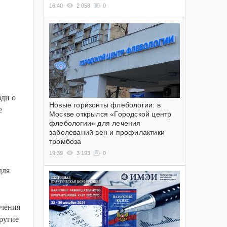
16:40
2 058
0
юди о
Новые горизонты флебологии: в
е
Москве открылся «Городской центр
флебологии» для лечения
заболеваний вен и профилактики
тромбоза
19:39
3 193
0
для
ечения
другие