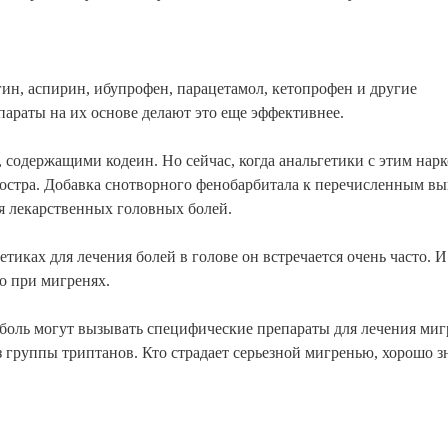
ин, аспирин, ибупрофен, парацетамол, кетопрофен и другие
араты на их основе делают это еще эффективнее.
, содержащими кодеин. Но сейчас, когда анальгетики с этим нар
к остра. Добавка снотворного фенобарбитала к перечисленным в
я лекарственных головных болей.
етиках для лечения болей в голове он встречается очень часто. И
о при мигренях.
боль могут вызывать специфические препараты для лечения миг
з группы триптанов. Кто страдает серьезной мигренью, хорошо з