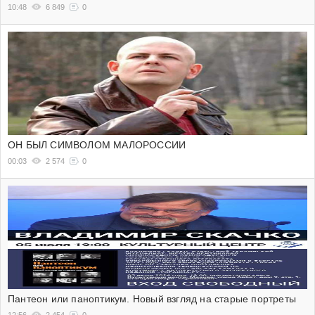
10:48
6 849
0
ОН БЫЛ СИМВОЛОМ МАЛОРОССИИ
00:03
2 574
0
Пантеон или паноптикум. Новый взгляд на старые портреты
12:56
2 454
0