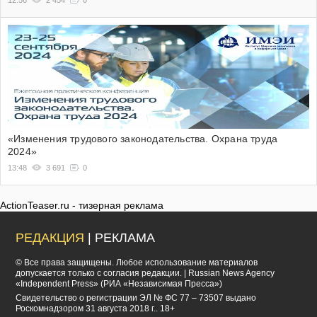
«Изменения трудового законодательства. Охрана труда
2024»
13:48
3 691
0
ActionTeaser.ru - тизерная реклама
РЕДАКЦИЯ
| РЕКЛАМА
© Все права защищены. Любое использование материалов
допускается только с согласия редакции. | Russian News Agency
«Independent Press» (РИА «Независимая Пресса»)
Cвидетельство о регистрации ЭЛ № ФС 77 – 73507 выдано
Роскомнадзором 31 августа 2018 г.. 18+