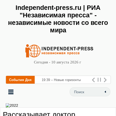
Independent-press.ru | РИА
"Независимая пресса" -
независимые новости со всего
мира
Сегодня - 10 августа 2026 г
События Дня
19:39 – Новые горизонты
флебологии: в Москве
открылся «Городской центр
флебологии» для лечения
Рассказывает доктор
заболеваний вен и