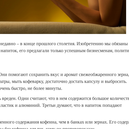
 недавно – в конце прошлого столетия. Изобретению мы обязаны
 напиток, его предлагали только успешным бизнесменам, полити
. Они помогают сохранить вкус и аромат свежеобжаренного зерна
ьтры, мыть кофеварку, достаточно достать капсулу и выбросить.
очень быстро, не более минуты.
 вреден. Одни считают, что в нем содержится большое количест
 пластик и алюминий. Третьи думают, что в напиток попадают
енного содержания кофеина, чем в банках или зернах. Его соде
ы без кофеина для тех, кому он противопоказан.