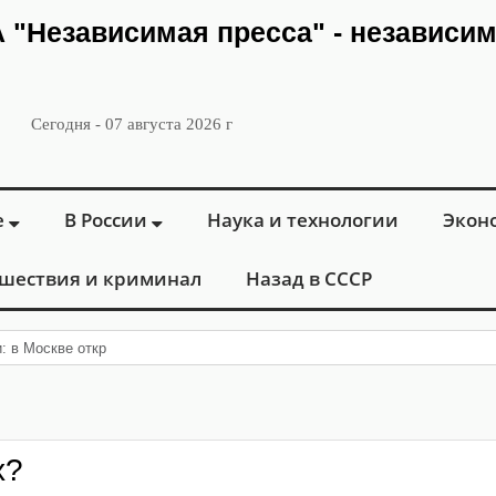
ИА "Независимая пресса" - независи
Сегодня - 07 августа 2026 г
е
В России
Наука и технологии
Экон
шествия и криминал
Назад в СССР
и: в Москве открылся «Городской центр флебол
х?