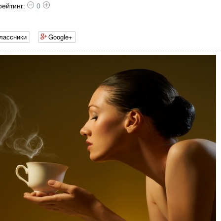
рейтинг:
0
лассники
Google+