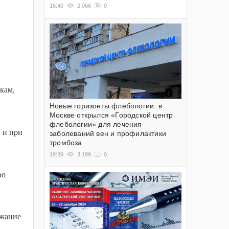
16:40
2 066
0
кам,
Новые горизонты флебологии: в
Москве открылся «Городской центр
флебологии» для лечения
, и при
заболеваний вен и профилактики
тромбоза
19:39
3 199
0
во
ржание