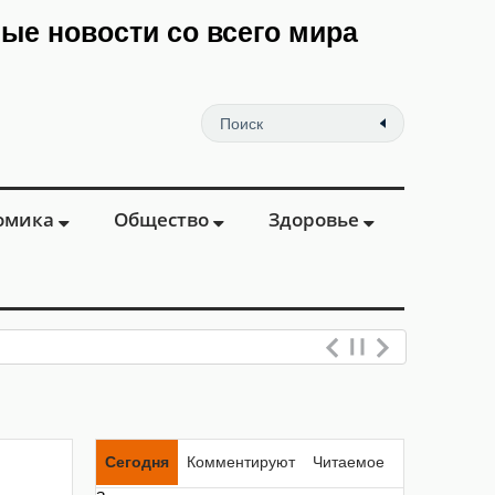
мые новости со всего мира
омика
Общество
Здоровье
Сегодня
Комментируют
Читаемое