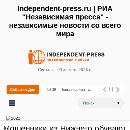
Independent-press.ru | РИА
"Независимая пресса" -
независимые новости со всего
мира
Сегодня - 09 августа 2026 г
События Дня
19:39 – Новые горизонты
флебологии: в Москве
открылся «Городской центр
флебологии» для лечения
Мошенники из Нижнего обувают
заболеваний вен и профи