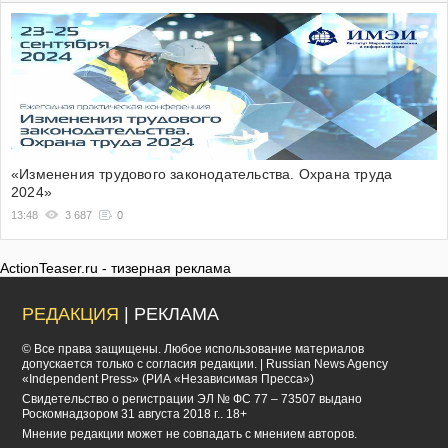
«Изменения трудового законодательства. Охрана труда
2024»
13:48
3 687
0
ActionTeaser.ru - тизерная реклама
РЕДАКЦИЯ
| РЕКЛАМА
© Все права защищены. Любое использование материалов
допускается только с согласия редакции. | Russian News Agency
«Independent Press» (РИА «Независимая Пресса»)
Cвидетельство о регистрации ЭЛ № ФС 77 – 73507 выдано
Роскомнадзором 31 августа 2018 г.. 18+
Мнение редакции может не совпадать с мнением авторов.