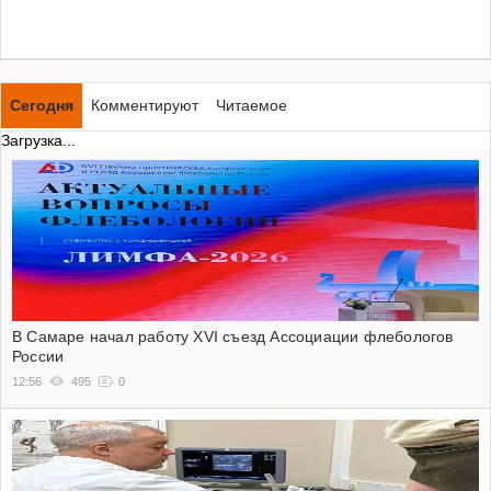
Сегодня
Комментируют
Читаемое
Загрузка...
В Самаре начал работу XVI съезд Ассоциации флебологов
России
12:56
495
0