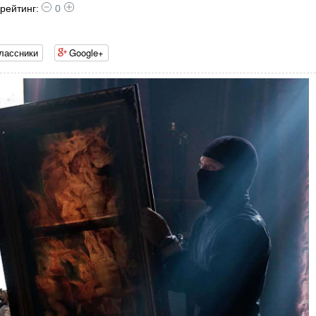
рейтинг:
0
лассники
Google+