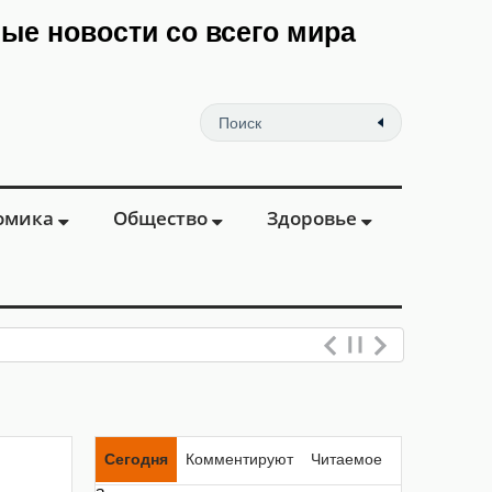
мые новости со всего мира
омика
Общество
Здоровье
Сегодня
Комментируют
Читаемое