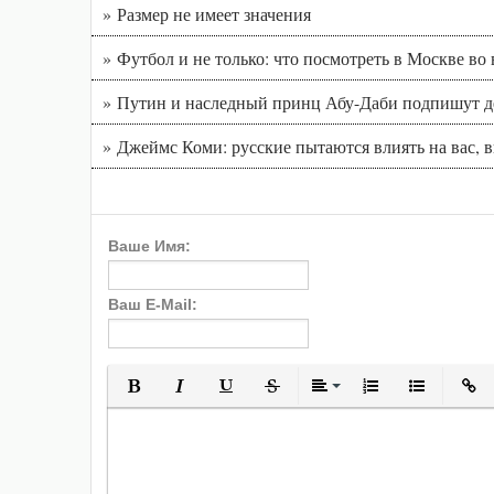
» Размер не имеет значения
» Футбол и не только: что посмотреть в Москве во
» Путин и наследный принц Абу-Даби подпишут д
» Джеймс Коми: русские пытаются влиять на вас, 
Ваше Имя:
Ваш E-Mail:
Полужирный
Курсив
Подчеркнутый
Зачеркнутый
Выравнивани
Нумерованн
Марки