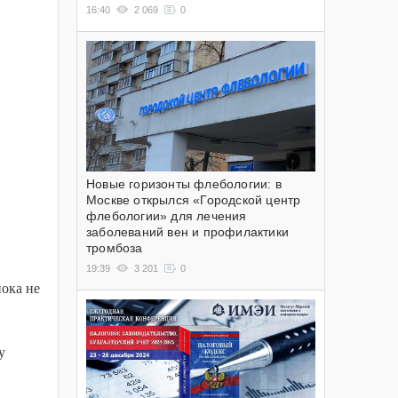
16:40
2 069
0
Новые горизонты флебологии: в
Москве открылся «Городской центр
флебологии» для лечения
заболеваний вен и профилактики
тромбоза
19:39
3 201
0
ока не
у