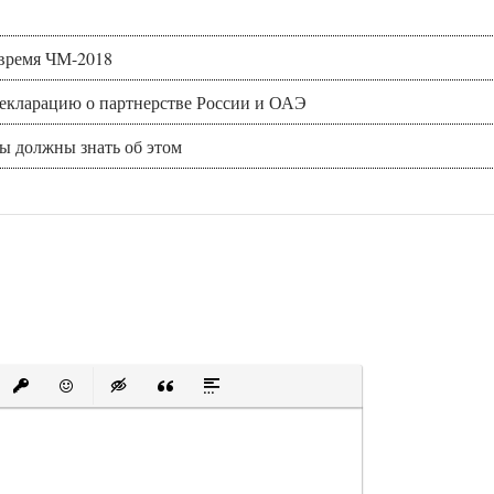
 время ЧМ-2018
екларацию о партнерстве России и ОАЭ
вы должны знать об этом
е
ый список
рованный список
Вставить ссылку
Вставить защищенную ссылку
Вставить смайлик
Вставка скрытого текста
Вставка цитаты
Вставка спойлера