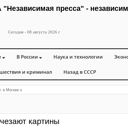
ИА "Независимая пресса" - независи
Сегодня - 08 августа 2026 г
е
В России
Наука и технологии
Экон
шествия и криминал
Назад в СССР
и: в Москве открылся «Городской центр фл
счезают картины