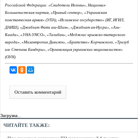
Российской Федерации: «Свидетели Иеговы», Национал-
Большевистская партия, «Правый сектор», «Украинская
повстанческая армия» (УПА), «Исламское государство» (ИГ, ИГИЛ,
ДАИШ), «Джабхат Фатх аш-Шам», «Джабхат ан-Нусра», «Аль-
Каида», «УНА-УНСО», «Талибан», «Меджлис крымско-татарского
народа», «Мизантропик Дивижн», «Братство» Корчинского, «Тризуб
им. Степана Бандеры», «Организация украинских националистов»
(ОУН).
Оставить комментарий
Загрузка...
ЧИТАЙТЕ ТАКЖЕ: