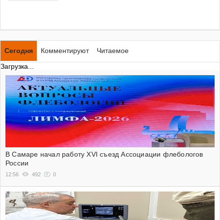
Сегодня
Комментируют
Читаемое
Загрузка...
В Самаре начал работу XVI съезд Ассоциации флебологов
России
12:56
492
0