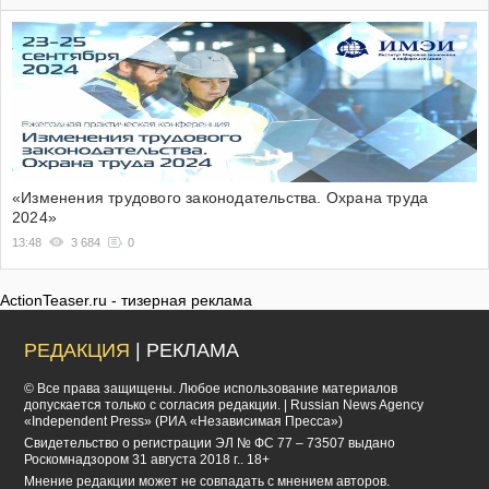
«Изменения трудового законодательства. Охрана труда
2024»
13:48
3 684
0
ActionTeaser.ru - тизерная реклама
РЕДАКЦИЯ
| РЕКЛАМА
© Все права защищены. Любое использование материалов
допускается только с согласия редакции. | Russian News Agency
«Independent Press» (РИА «Независимая Пресса»)
Cвидетельство о регистрации ЭЛ № ФС 77 – 73507 выдано
Роскомнадзором 31 августа 2018 г.. 18+
Мнение редакции может не совпадать с мнением авторов.