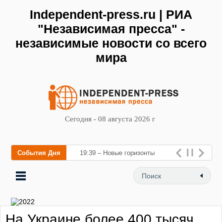
Independent-press.ru | РИА
"Независимая пресса" -
независимые новости со всего
мира
Сегодня - 08 августа 2026 г
События Дня
19:39 – Новые горизонты
флебологии: в Москве
открылся «Городской центр
флебологии» для лечения
На Украине более 400 тысяч
заболеваний вен и