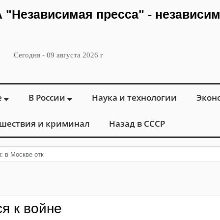
ИА "Независимая пресса" - независи
Сегодня - 09 августа 2026 г
е
В России
Наука и технологии
Экон
шествия и криминал
Назад в СССР
и: в Москве открылся «Городской центр фле
я к войне