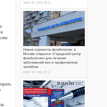
16:40
2 072
0
 о
 и
олее
Новые горизонты флебологии: в
Москве открылся «Городской центр
флебологии» для лечения
заболеваний вен и профилактики
тромбоза
19:39
3 206
0
бирать
о
ель