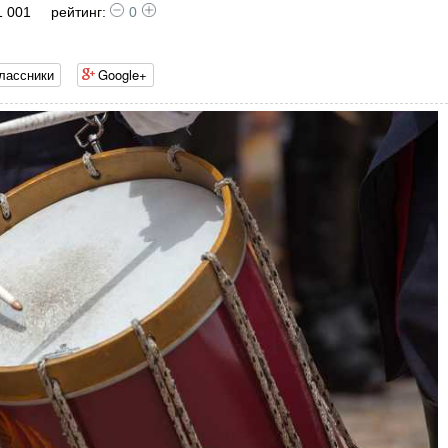
1 001
рейтинг:
0
лассники
Google+