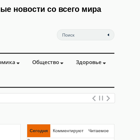
мые новости со всего мира
омика
Общество
Здоровье
Сегодня
Комментируют
Читаемое