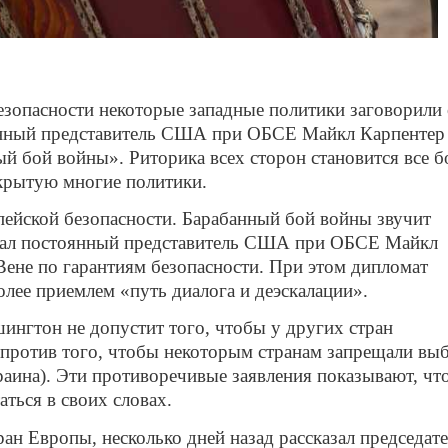
езопасности некоторые западные политики заговорили
янный представитель США при ОБСЕ Майкл Карпентер
ный бой войны». Риторика всех сторон становится все б
ткрытую многие политики.
пейской безопасности. Барабанный бой войны звучит
азал постоянный представитель США при ОБСЕ Майкл
Вене по гарантиям безопасности. При этом дипломат
олее приемлем «путь диалога и деэскалации».
ингтон не допустит того, чтобы у других стран
ротив того, чтобы некоторым странам запрещали вы
раина). Эти противоречивые заявления показывают, чт
аться в своих словах.
ан Европы, несколько дней назад рассказал председат