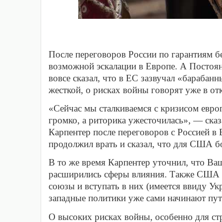
После переговоров России по гарантиям б
возможной эскалации в Европе. А Посто
вовсе сказал, что в ЕС зазвучал «барабан
жесткой, о рисках войны говорят уже в о
«Сейчас мы сталкиваемся с кризисом евро
громко, а риторика ужесточилась», — ск
Карпентер после переговоров с Россией в 
продолжил врать и сказал, что для США б
В то же время Карпентер уточнил, что Ваш
расширились сферы влияния. Также США п
союзы и вступать в них (имеется ввиду Ук
западные политики уже сами начинают пут
О высоких рисках войны, особенно для стр