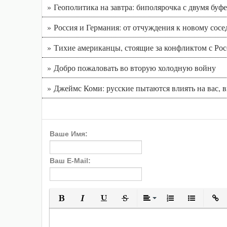
» Геополитика на завтра: биполярочка с двумя буф
» Россия и Германия: от отчуждения к новому сосе
» Тихие американцы, стоящие за конфликтом с Ро
» Добро пожаловать во вторую холодную войну
» Джеймс Коми: русские пытаются влиять на вас, 
Ваше Имя:
Ваш E-Mail:
Полужирный
Курсив
Подчеркнутый
Зачеркнутый
Выравнивани
Нумерованн
Марки