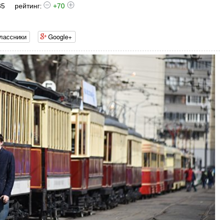
85
рейтинг:
+70
лассники
Google+