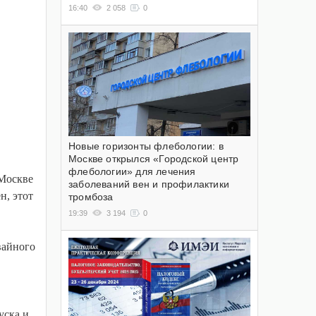
16:40
2 058
0
Новые горизонты флебологии: в
Москве открылся «Городской центр
флебологии» для лечения
 Москве
заболеваний вен и профилактики
н, этот
тромбоза
19:39
3 194
0
вайного
уска и