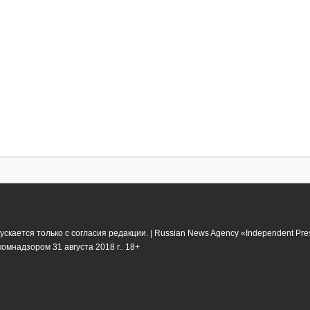
кается только с согласия редакции. | Russian News Agency «Independent Pr
мнадзором 31 августа 2018 г.. 18+