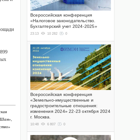
Всероссийская конференция
«Налоговое законодательство.
Бухгалтерский учет 2024-2025»
лощади
23:13
10 282
0
1899
ных
Всероссийская конференция
«Земельно-имущественные и
градостроительные отношения:
изменения 2024» 22-23 октября 2024
ская
г. Москва.
-Шам»,
10:48
6 807
0
ство»