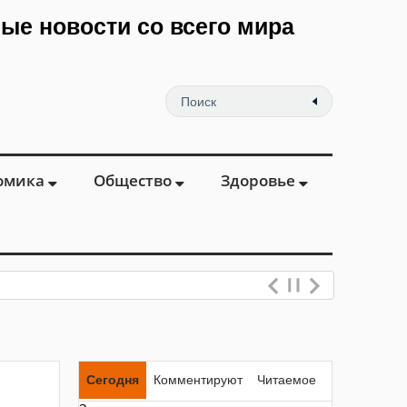
мые новости со всего мира
омика
Общество
Здоровье
Сегодня
Комментируют
Читаемое