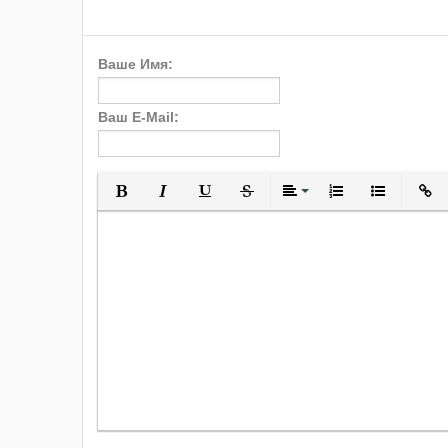
Ваше Имя:
Ваш E-Mail:
Полужирный
Курсив
Подчеркнутый
Зачеркнутый
Выравнивани
Нумерованн
Марки