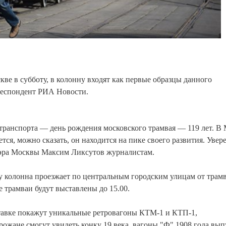
ве в субботу, в колонну входят как первые образцы данного
рреспондент РИА Новости.
 транспорта — день рождения московского трамвая — 119 лет. В
ся, можно сказать, он находится на пике своего развития. Увере
ммэра Москвы Максим Ликсутов журналистам.
ду колонна проезжает по центральным городским улицам от трам
е трамваи будут выставлены до 15.00.
ставке покажут уникальные ретровагоны КТМ-1 и КТП-1,
рожане смогут увидеть конку 19 века, вагоны "Ф" 1908 года вып