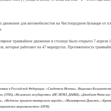
о движение для автомобилистов на Чистопрудном бульваре от п
а.
улярное трамвайное движение в столице было открыто 7 апреля 
нов, которые работают на 47 маршрутах. Протяженность трамвай
енные в Российской Федерации: «Свидетели Иеговы», Национал-Большевист
ия» (УПА), «Исламское государство» (ИГ, ИГИЛ, ДАИШ), «Джабхат Фатх аш
н», «Меджлис крымско-татарского народа», «Мизантропик Дивижн», «Брат
 украинских националистов» (ОУН).