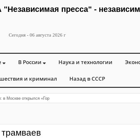
ИА "Независимая пресса" - независи
Сегодня - 06 августа 2026 г
е
В России
Наука и технологии
Экон
шествия и криминал
Назад в СССР
и: в Москве открылся «Городской центр флебологии» для л
 трамваев