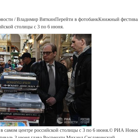
вости / Владимир ВяткинПерейти в фотобанкКнижный фестива
йской столицы с 3 по 6 июня.
в самом центре российской столицы с 3 по 6 июня.© РИА Новос
иваль 3 июня глава Роспечати Михаил Сеславинский.