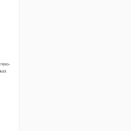
учно-
ках