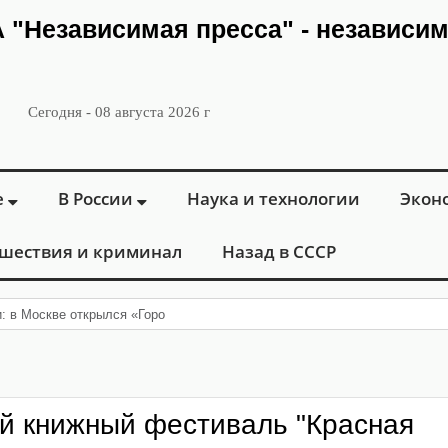
ИА "Независимая пресса" - независи
Сегодня - 08 августа 2026 г
е
В России
Наука и технологии
Экон
шествия и криминал
Назад в СССР
и: в Москве открылся «Городской центр флебологии» для лечения забол
й книжный фестиваль "Красная