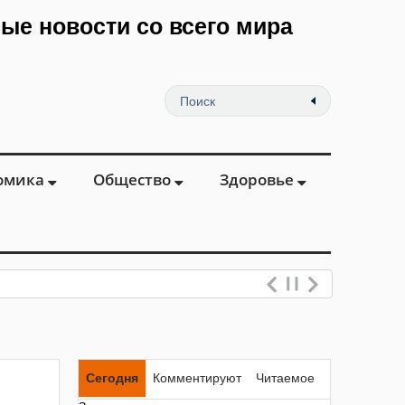
мые новости со всего мира
омика
Общество
Здоровье
еваний ве
Сегодня
Комментируют
Читаемое