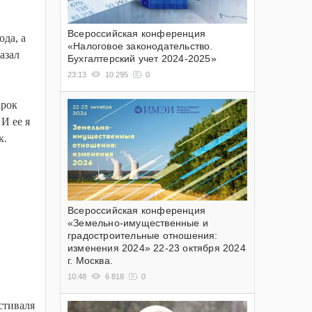
Всероссийская конференция
ода, а
«Налоговое законодательство.
азал
Бухгалтерский учет 2024-2025»
23:13
10 295
0
арок
И ее я
к.
Всероссийская конференция
«Земельно-имущественные и
градостроительные отношения:
изменения 2024» 22-23 октября 2024
г. Москва.
10:48
6 818
0
стиваля