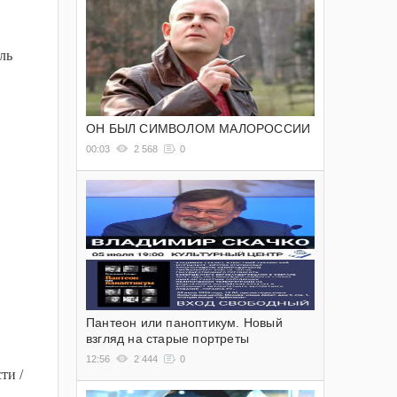
ль
ОН БЫЛ СИМВОЛОМ МАЛОРОССИИ
00:03
2 568
0
Пантеон или паноптикум. Новый
взгляд на старые портреты
12:56
2 444
0
ти /