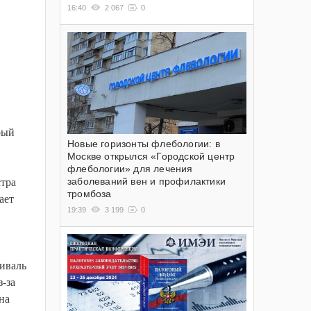
16:40
2 067
0
рый
Новые горизонты флебологии: в
Москве открылся «Городской центр
флебологии» для лечения
заболеваний вен и профилактики
тра
тромбоза
ает
19:39
3 199
0
тиваль
-за
на