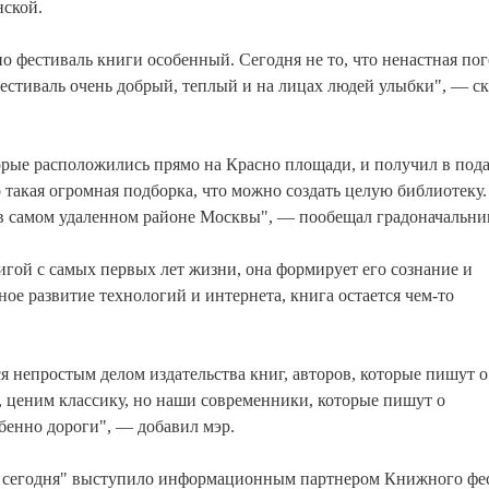
нской.
о фестиваль книги особенный. Сегодня не то, что ненастная пог
 фестиваль очень добрый, теплый и на лицах людей улыбки", — ск
торые расположились прямо на Красно площади, и получил в под
 такая огромная подборка, что можно создать целую библиотеку. 
 в самом удаленном районе Москвы", — пообещал градоначальни
игой с самых первых лет жизни, она формирует его сознание и
ное развитие технологий и интернета, книга остается чем-то
ся непростым делом издательства книг, авторов, которые пишут о
, ценим классику, но наши современники, которые пишут о
бенно дороги", — добавил мэр.
 сегодня" выступило информационным партнером Книжного фе