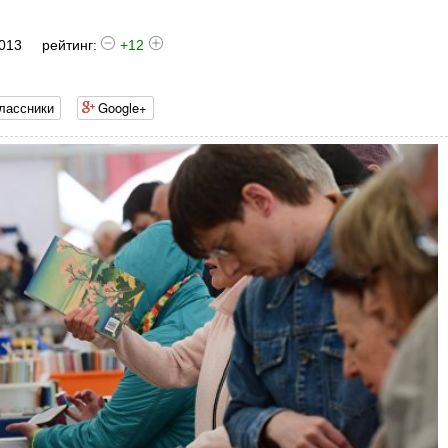
 013
рейтинг:
+12
лассники
Google+