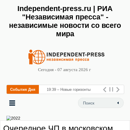
Independent-press.ru | РИА
"Независимая пресса" -
независимые новости со всего
мира
Сегодня - 07 августа 2026 г
События Дня
19:39 – Новые горизонты
флебологии: в Москве
открылся «Городской центр
флебологии» для
Очередное ЧП в московском