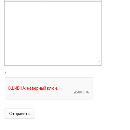
Вставить ссылку
Вставить защищенную ссылку
Вставить смайлик
Вставка скрытого текста
Вставка цитаты
Вставка спойлера
0
*
Отправить