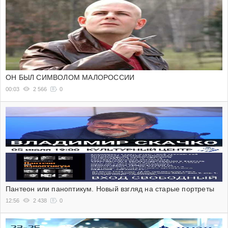
ОН БЫЛ СИМВОЛОМ МАЛОРОССИИ
00:03
2 566
0
Пантеон или паноптикум. Новый взгляд на старые портреты
12:56
2 438
0