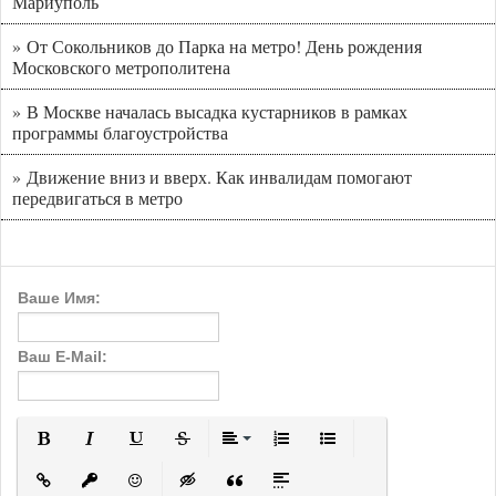
Мариуполь
» От Сокольников до Парка на метро! День рождения
Московского метрополитена
» В Москве началась высадка кустарников в рамках
программы благоустройства
» Движение вниз и вверх. Как инвалидам помогают
передвигаться в метро
Ваше Имя:
Ваш E-Mail:
Полужирный
Курсив
Подчеркнутый
Зачеркнутый
Выравнивание
Нумерованный список
Маркированный с