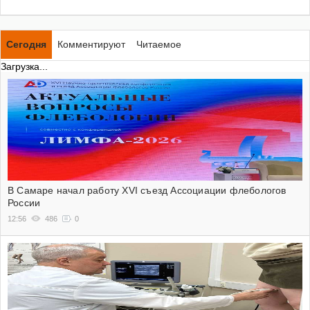
Сегодня
Комментируют
Читаемое
Загрузка...
В Самаре начал работу XVI съезд Ассоциации флебологов
России
12:56
486
0