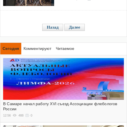
Назад
Далее
Сегодня
Комментируют
Читаемое
В Самаре начал работу XVI съезд Ассоциации флебологов
России
12:56
488
0