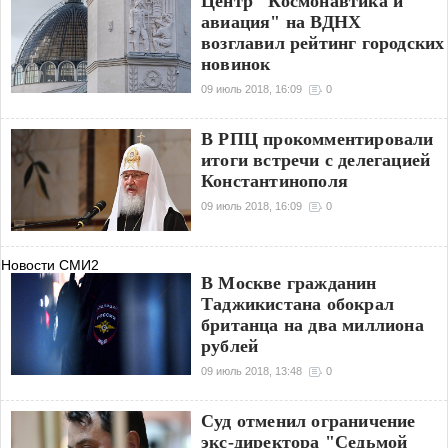
Центр "Космонавтика и
авиация" на ВДНХ
возглавил рейтинг городских
новинок
09 июль 2018, 16:09
0
В РПЦ прокомментировали
итоги встречи с делегацией
Константинополя
09 июль 2018, 16:09
0
Новости СМИ2
В Москве гражданин
Таджикистана обокрал
британца на два миллиона
рублей
09 июль 2018, 13:48
0
Суд отменил ограничение
экс-директора "Седьмой