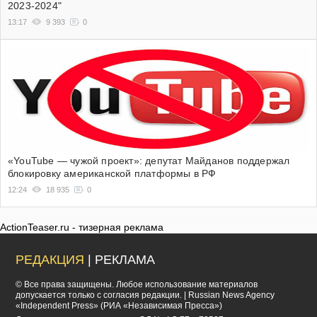
2023-2024"
13:17
9 393
0
«YouTube — чужой проект»: депутат Майданов поддержал
блокировку американской платформы в РФ
12:24
18 935
0
ActionTeaser.ru - тизерная реклама
РЕДАКЦИЯ
| РЕКЛАМА
© Все права защищены. Любое использование материалов
допускается только с согласия редакции. | Russian News Agency
«Independent Press» (РИА «Независимая Пресса»)