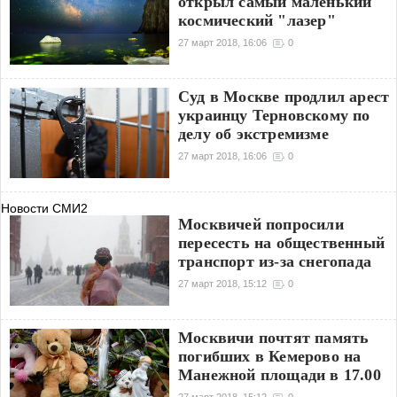
открыл самый маленький
космический "лазер"
27 март 2018, 16:06
0
Суд в Москве продлил арест
украинцу Терновскому по
делу об экстремизме
27 март 2018, 16:06
0
Новости СМИ2
Москвичей попросили
пересесть на общественный
транспорт из-за снегопада
27 март 2018, 15:12
0
Москвичи почтят память
погибших в Кемерово на
Манежной площади в 17.00