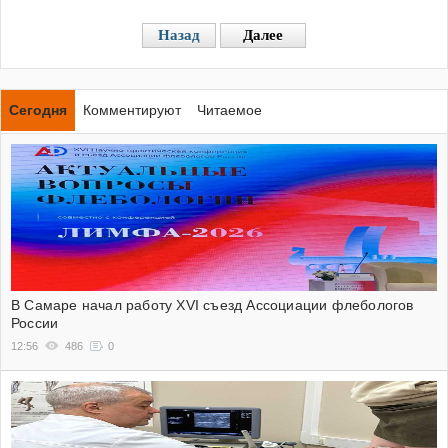
Назад
Далее
Сегодня
Комментируют
Читаемое
В Самаре начал работу XVI съезд Ассоциации флебологов
России
12:56
486
0