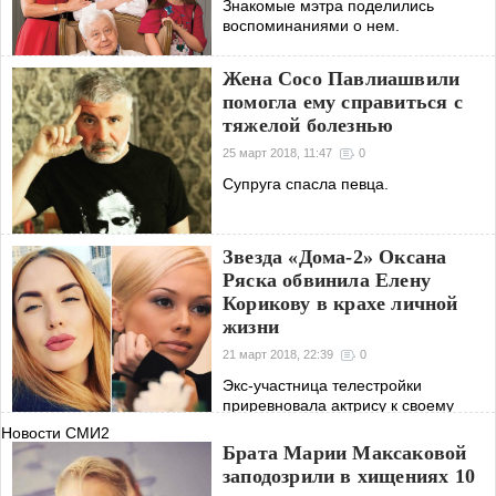
Знакомые мэтра поделились
воспоминаниями о нем.
Жена Сосо Павлиашвили
помогла ему справиться с
тяжелой болезнью
25 март 2018, 11:47
0
Супруга спасла певца.
Звезда «Дома-2» Оксана
Ряска обвинила Елену
Корикову в крахе личной
жизни
21 март 2018, 22:39
0
Экс-участница телестройки
приревновала актрису к своему
избраннику.
Новости СМИ2
Брата Марии Максаковой
заподозрили в хищениях 10