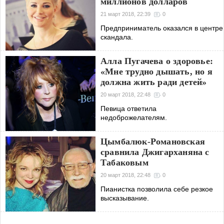
миллионов долларов
21 март 2018, 22:39
0
Предприниматель оказался в центре
скандала.
Алла Пугачева о здоровье:
«Мне трудно дышать, но я
должна жить ради детей»
20 март 2018, 22:48
0
Певица ответила
недоброжелателям.
Цымбалюк-Романовская
сравнила Джигарханяна с
Табаковым
20 март 2018, 22:48
0
Пианистка позволила себе резкое
высказывание.