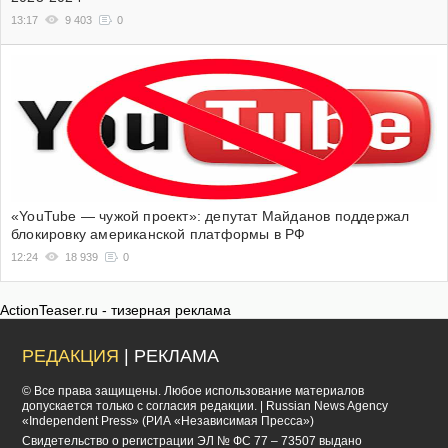
13:17
9 403
0
«YouTube — чужой проект»: депутат Майданов поддержал
блокировку американской платформы в РФ
12:24
18 939
0
ActionTeaser.ru - тизерная реклама
РЕДАКЦИЯ
| РЕКЛАМА
© Все права защищены. Любое использование материалов
допускается только с согласия редакции. | Russian News Agency
«Independent Press» (РИА «Независимая Пресса»)
Cвидетельство о регистрации ЭЛ № ФС 77 – 73507 выдано