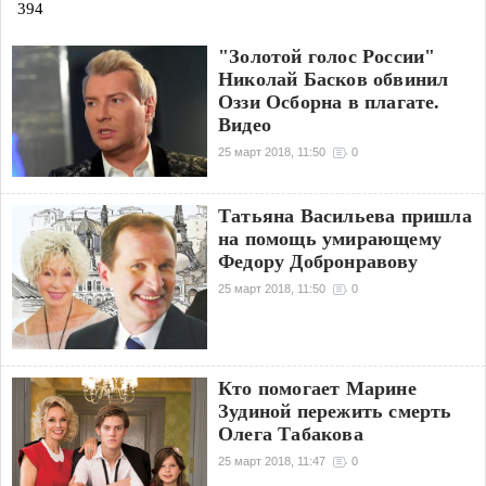
394
"Золотой голос России"
Николай Басков обвинил
Оззи Осборна в плагате.
Видео
25 март 2018, 11:50
0
Татьяна Васильева пришла
на помощь умирающему
Федору Добронравову
25 март 2018, 11:50
0
Кто помогает Марине
Зудиной пережить смерть
Олега Табакова
25 март 2018, 11:47
0