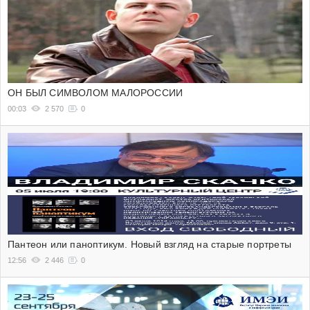
ОН БЫЛ СИМВОЛОМ МАЛОРОССИИ
00:03
2 570
0
Пантеон или паноптикум. Новый взгляд на старые портреты
12:56
2 446
0