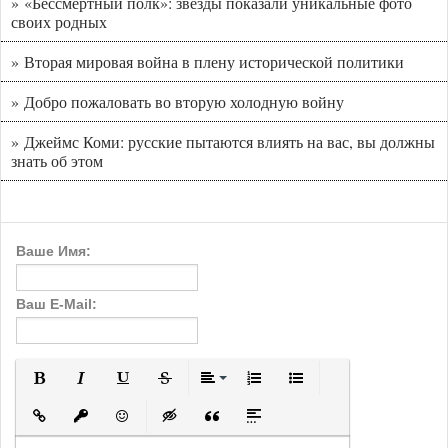
» «Бессмертный полк»: звезды показали уникальные фото
своих родных
» Вторая мировая война в плену исторической политики
» Добро пожаловать во вторую холодную войну
» Джеймс Коми: русские пытаются влиять на вас, вы должны
знать об этом
Ваше Имя:
Ваш E-Mail:
Полужирный
Курсив
Подчеркнутый
Зачеркнутый
Выравнивание
Нумерованный список
Маркированный с
Вставить ссылку
Вставить защищенную ссылку
Вставить смайлик
Вставка скрытого текста
Вставка цитаты
Вставка спойлера