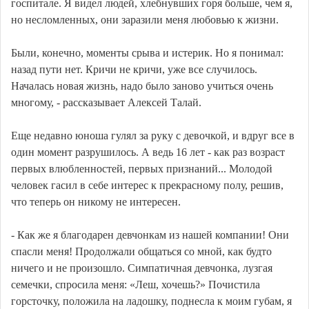
госпитале. Я видел людей, хлебнувших горя больше, чем я,
но несломленных, они заразили меня любовью к жизни.
Были, конечно, моменты срыва и истерик. Но я понимал:
назад пути нет. Кричи не кричи, уже все случилось.
Началась новая жизнь, надо было заново учиться очень
многому, - рассказывает Алексей Талай.
Еще недавно юноша гулял за руку с девочкой, и вдруг все в
один момент разрушилось. А ведь 16 лет - как раз возраст
первых влюбленностей, первых признаний... Молодой
человек гасил в себе интерес к прекрасному полу, решив,
что теперь он никому не интересен.
- Как же я благодарен девчонкам из нашей компании! Они
спасли меня! Продолжали общаться со мной, как будто
ничего и не произошло. Симпатичная девчонка, лузгая
семечки, спросила меня: «Леш, хочешь?» Почистила
горсточку, положила на ладошку, поднесла к моим губам, я