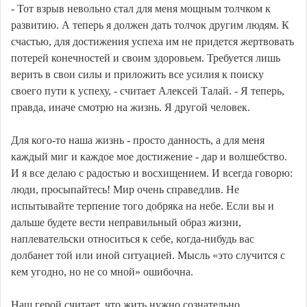
- Тот взрыв невольно стал для меня мощным толчком к
развитию. А теперь я должен дать толчок другим людям. К
счастью, для достижения успеха им не придется жертвовать
потерей конечностей и своим здоровьем. Требуется лишь
верить в свои силы и приложить все усилия к поиску
своего пути к успеху, - считает Алексей Талай. - Я теперь,
правда, иначе смотрю на жизнь. Я другой человек.
Для кого-то наша жизнь - просто данность, а для меня
каждый миг и каждое мое достижение - дар и волшебство.
И я все делаю с радостью и восхищением. И всегда говорю:
люди, просыпайтесь! Мир очень справедлив. Не
испытывайте терпение того добряка на небе. Если вы и
дальше будете вести неправильный образ жизни,
наплевательски относиться к себе, когда-нибудь вас
долбанет той или иной ситуацией. Мысль «это случится с
кем угодно, но не со мной» ошибочна.
Наш герой считает, что жить нужно сознательно.