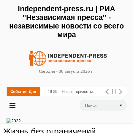
Independent-press.ru | РИА
"Независимая пресса" -
независимые новости со всего
мира
Сегодня - 08 августа 2026 г
События Дня
19:39 – Новые горизонты
флебологии: в Москве
открылся «Городской центр
флебологии» для лечения
Жизнь без ограничений
заболеваний вен и про