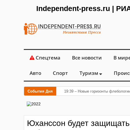
Independent-press.ru | Р
Спецтема
Все новости
В мир
Авто
Спорт
Туризм
Проис
События Дня
19:39 – Новые горизонты флебологи
Юханссон будет защищать