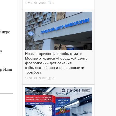
16:40
2 059
0
 игре
в
Новые горизонты флебологии: в
Москве открылся «Городской центр
флебологии» для лечения
заболеваний вен и профилактики
ер Илья
тромбоза
19:39
3 195
0