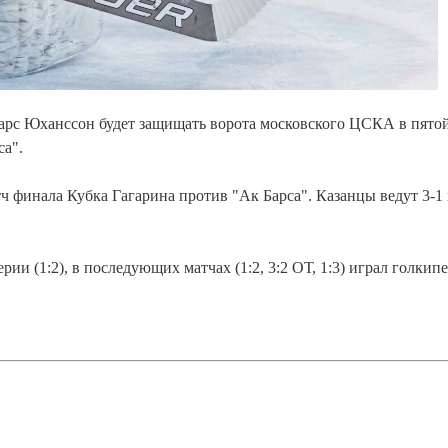
арс Юханссон будет защищать ворота московского ЦСКА в пятой
са".
ч финала Кубка Гагарина против "Ак Барса". Казанцы ведут 3-1 
и (1:2), в последующих матчах (1:2, 3:2 ОТ, 1:3) играл голкип