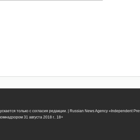
кается только с согласия редакции. | Russian News Agency «Independent Pr
мнадзором 31 августа 2018 г.. 18+