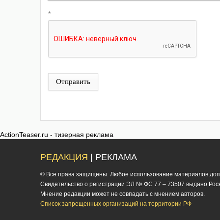
*
Отправить
ActionTeaser.ru - тизерная реклама
РЕДАКЦИЯ
| РЕКЛАМА
© Все права защищены. Любое использование материалов допус
Cвидетельство о регистрации ЭЛ № ФС 77 – 73507 выдано Роско
Мнение редакции может не совпадать с мнением авторов.
Список запрещенных организаций на территории РФ