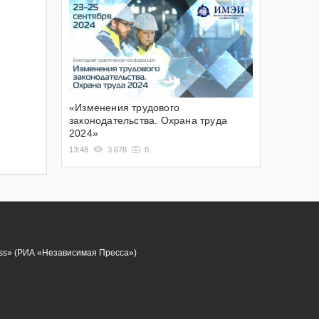
«Изменения трудового
законодательства. Охрана труда
2024»
13:48
3 678
0
ess» (РИА «Независимая Пресса»)