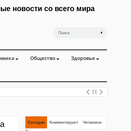
мые новости со всего мира
омика
Общество
Здоровье
еваний вен и профилактик
ла
Сегодня
Комментируют
Читаемое