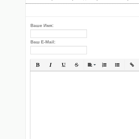
Ваше Имя:
Ваш E-Mail:
Полужирный
Курсив
Подчеркнутый
Зачеркнутый
Выравнивани
Нумерованн
Марки