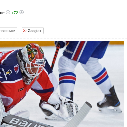
нг:
+72
лассники
Google+