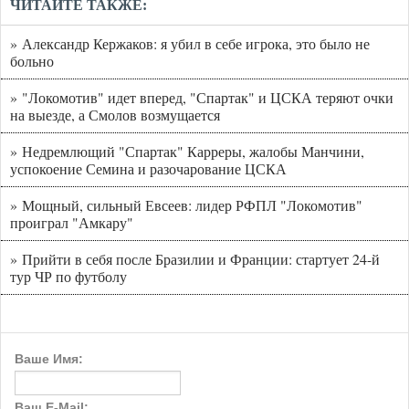
ЧИТАЙТЕ ТАКЖЕ:
» Александр Кержаков: я убил в себе игрока, это было не
больно
» "Локомотив" идет вперед, "Спартак" и ЦСКА теряют очки
на выезде, а Смолов возмущается
» Недремлющий "Спартак" Карреры, жалобы Манчини,
успокоение Семина и разочарование ЦСКА
» Мощный, сильный Евсеев: лидер РФПЛ "Локомотив"
проиграл "Амкару"
» Прийти в себя после Бразилии и Франции: стартует 24-й
тур ЧР по футболу
Ваше Имя:
Ваш E-Mail: