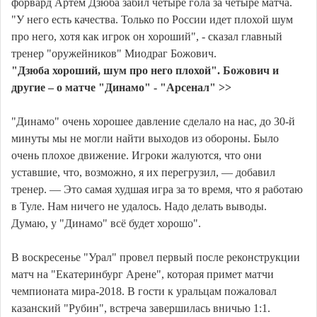
форвард Артем Дзюба забил четыре гола за четыре матча.
"У него есть качества. Только по России идет плохой шум
про него, хотя как игрок он хороший", - сказал главный
тренер "оружейников" Миодраг Божович.
"Дзюба хороший, шум про него плохой". Божович и
другие – о матче "Динамо" - "Арсенал" >>
"Динамо" очень хорошее давление сделало на нас, до 30-й
минуты мы не могли найти выходов из обороны. Было
очень плохое движение. Игроки жалуются, что они
уставшие, что, возможно, я их перегрузил, — добавил
тренер. — Это самая худшая игра за то время, что я работаю
в Туле. Нам ничего не удалось. Надо делать выводы.
Думаю, у "Динамо" всё будет хорошо".
В воскресенье "Урал" провел первый после реконструкции
матч на "Екатеринбург Арене", которая примет матчи
чемпионата мира-2018. В гости к уральцам пожаловал
казанский "Рубин", встреча завершилась вничью 1:1.