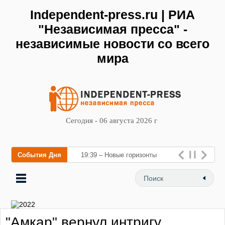
Independent-press.ru | РИА
"Независимая пресса" -
независимые новости со всего
мира
Сегодня - 06 августа 2026 г
События Дня
19:39 – Новые горизонты
флебологии: в Москве
открылся «Городской центр
флебологии» для лечения
"Амкар" вернул интригу,
заболеваний вен и