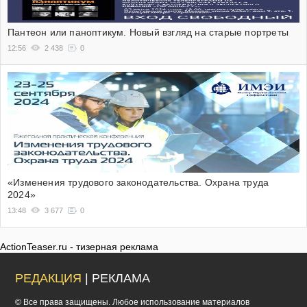
Пантеон или паноптикум. Новый взгляд на старые портреты
12:56
2 438
0
«Изменения трудового законодательства. Охрана труда
2024»
13:48
3 677
0
ActionTeaser.ru - тизерная реклама
РЕДАКЦИЯ
| РЕКЛАМА
© Все права защищены. Любое использование материалов