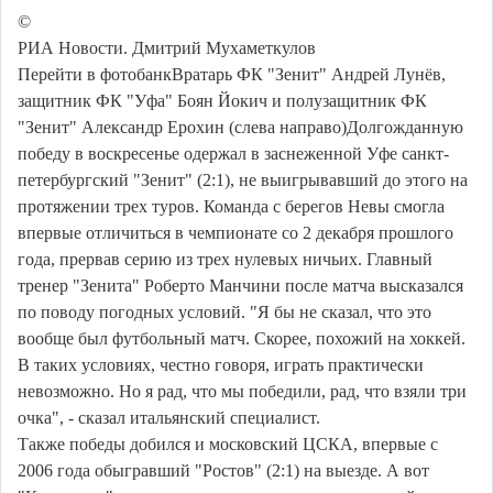
©
РИА Новости. Дмитрий Мухаметкулов
Перейти в фотобанкВратарь ФК "Зенит" Андрей Лунёв,
защитник ФК "Уфа" Боян Йокич и полузащитник ФК
"Зенит" Александр Ерохин (слева направо)Долгожданную
победу в воскресенье одержал в заснеженной Уфе санкт-
петербургский "Зенит" (2:1), не выигрывавший до этого на
протяжении трех туров. Команда с берегов Невы смогла
впервые отличиться в чемпионате со 2 декабря прошлого
года, прервав серию из трех нулевых ничьих. Главный
тренер "Зенита" Роберто Манчини после матча высказался
по поводу погодных условий. "Я бы не сказал, что это
вообще был футбольный матч. Скорее, похожий на хоккей.
В таких условиях, честно говоря, играть практически
невозможно. Но я рад, что мы победили, рад, что взяли три
очка", - сказал итальянский специалист.
Также победы добился и московский ЦСКА, впервые с
2006 года обыгравший "Ростов" (2:1) на выезде. А вот