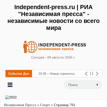
Independent-press.ru | РИА
"Независимая пресса" -
независимые новости со всего
мира
Сегодня - 09 августа 2026 г
События Дня
19:39 – Новые горизонты
флебологии: в Москве
открылся «Городской центр
флебологии» для
Независимая Пресса
»
Спорт
» Страница 701