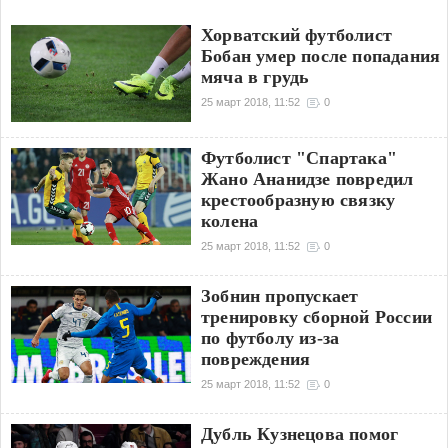
Хорватский футболист
Бобан умер после попадания
мяча в грудь
25 март 2018, 11:52
0
Футболист "Спартака"
Жано Ананидзе повредил
крестообразную связку
колена
25 март 2018, 11:52
0
Зобнин пропускает
тренировку сборной России
по футболу из-за
повреждения
25 март 2018, 11:52
0
Дубль Кузнецова помог