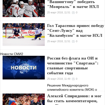
"Вашингтону" победить
"Монреаль" в матче НХЛ
25 март 2018, 11:51
0
Гол Тарасенко принес победу
"Сент-Луису" над
"Коламбусом" в матче НХЛ
25 март 2018, 11:51
0
Новости СМИ2
Россия без флага на ОИ и
чемпионство "Спартака":
главные спортивные
события года
25 март 2018, 11:49
0
Решение Международного
олимпийского комитета (МОК) о
выступлении сборной России на
Алексей Спиридонов: я мог
Играх-2018 под олимпийским
бы стать комментатором,
флагом, первая победа московского