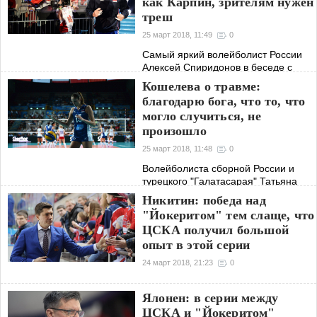
как Карпин, зрителям нужен
"Спартака" в РФПЛ за 16 лет,
треш
доминирование на мировой
25 март 2018, 11:49
0
Самый яркий волейболист России
Алексей Спиридонов в беседе с
корреспондентом агентства "Р-
Кошелева о травме:
Спорт" Ильдаром Сатдиновым
благодарю бога, что то, что
рассказал о том, из-за чего он не
могло случиться, не
любит комментаторов Константина
произошло
Генича и Георгия
25 март 2018, 11:48
0
Волейболиста сборной России и
турецкого "Галатасарая" Татьяна
Кошелева, получившая травму в
Никитин: победа над
матче Лиги чемпионов с итальянской
"Йокеритом" тем слаще, что
"Новарой", поблагодарила
ЦСКА получил большой
болельщиков за слова поддержки и
опыт в этой серии
отметила, что
24 март 2018, 21:23
0
Ялонен: в серии между
ЦСКА и "Йокеритом"