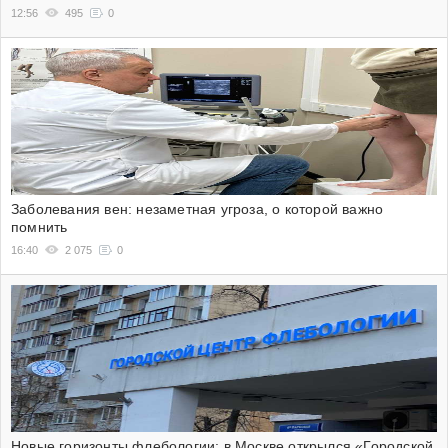
12:56
495
0
Заболевания вен: незаметная угроза, о которой важно
помнить
16:40
2 075
0
Новые горизонты флебологии: в Москве открылся «Городской