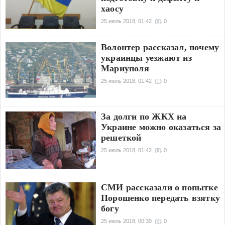
хаосу
25 июль 2018, 01:42
0
Волонтер рассказал, почему
украинцы уезжают из
Мариуполя
25 июль 2018, 01:42
0
За долги по ЖКХ на
Украине можно оказаться за
решеткой
25 июль 2018, 01:42
0
СМИ рассказали о попытке
Порошенко передать взятку
богу
25 июль 2018, 00:30
0