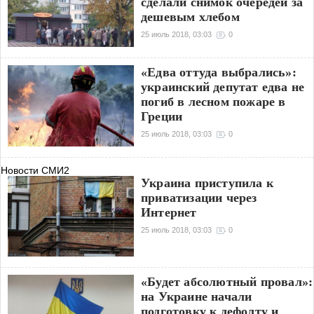
сделали снимок очередей за
дешевым хлебом
25 июль 2018, 03:03
0
«Едва оттуда выбрались»:
украинский депутат едва не
погиб в лесном пожаре в
Греции
25 июль 2018, 03:03
0
Новости СМИ2
Украина приступила к
приватизации через
Интернет
25 июль 2018, 03:03
0
«Будет абсолютный провал»:
на Украине начали
подготовку к дефолту и