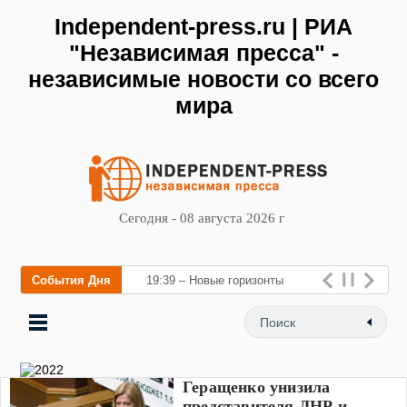
Independent-press.ru | РИА
"Независимая пресса" -
независимые новости со всего
мира
Сегодня - 08 августа 2026 г
События Дня
19:39 – Новые горизонты
флебологии: в Москве
открылся «Городской центр
флебологии» для лечения
Геращенко унизила
забол
представителя ДНР и