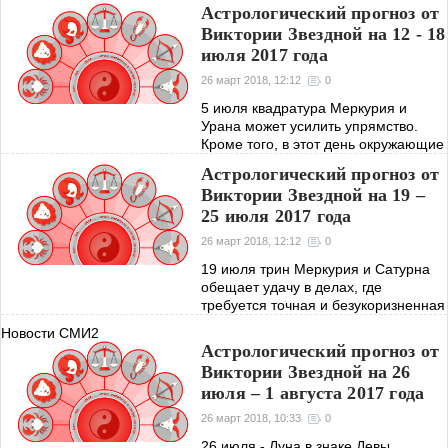
омрачить нервозность и
Астрологический прогноз от
высокомерие. 7 июля - секстиль
Виктории Звездной на 12 - 18
Меркурия и Венеры: аспект дает
июля 2017 года
возможность совершить давно
26 март 2018, 12:12
0
5 июля квадратура Меркурия и
Урана может усилить упрямство.
Кроме того, в этот день окружающие
могут часто менять свое мнение. 7
Астрологический прогноз от
июля секстиль Меркурия и Венеры
Виктории Звездной на 19 –
подарит грацию, ловкость в общении
25 июля 2017 года
и
26 март 2018, 12:12
0
19 июля трин Меркурия и Сатурна
обещает удачу в делах, где
требуется точная и безукоризненная
работа. 20 июля квадратура Солнца
Новости СМИ2
и Урана - возможно чрезмерное
Астрологический прогноз от
увлечение экстравагантными
Виктории Звездной на 26
идеями. 24
июля – 1 августа 2017 года
26 март 2018, 10:33
0
26 июля - Луна в знаке Девы