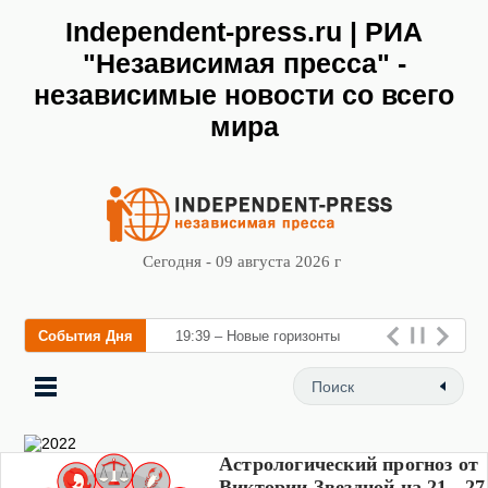
Independent-press.ru | РИА
"Независимая пресса" -
независимые новости со всего
мира
Сегодня - 09 августа 2026 г
События Дня
19:39 – Новые горизонты
флебологии: в Москве
открылся «Городской центр
флебологии» для леч
Астрологический прогноз от
Виктории Звездной на 21 - 27