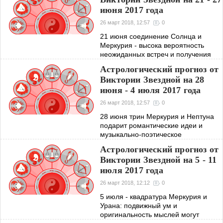
июня 2017 года
26 март 2018, 12:57
0
21 июня соединение Солнца и
Меркурия - высока вероятность
неожиданных встреч и получения
долгожданного известия. 24 июня
Астрологический прогноз от
трин Венеры и Плутона - ждите
Виктории Звездной на 28
успеха в финансовой деятельности
июня - 4 июля 2017 года
и удачи в
26 март 2018, 12:57
0
28 июня трин Меркурия и Нептуна
подарит романтические идеи и
музыкально-поэтическое
вдохновение. 29 июня оппозиция
Астрологический прогноз от
Меркурия и Плутона: опасайтесь
Виктории Звездной на 5 - 11
чрезмерного любопытства в
июля 2017 года
отношении других. 2 июля
26 март 2018, 12:12
0
5 июля - квадратура Меркурия и
Урана: подвижный ум и
оригинальность мыслей могут