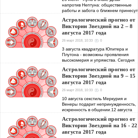
напротив Нептуна: общественные
работы и забота о ближнем принесут
максимум пользы. 28 июля - Луна
Астрологический прогноз от
продолжает путешествие через
Виктории Звездной на 2 – 8
созвездие Весы: отличный день для
августа 2017 года
26 март 2018, 10:33
0
3 августа квадратура Юпитера и
Плутона - возможны проявления
высокомерия и упрямства. Сегодня
все сами себе господа, не
Астрологический прогноз от
исключено пренебрежение
Виктории Звездной на 9 – 15
этикетом. 4 августа Луна пройдет
августа 2017 года
через знак Козерога -
26 март 2018, 10:33
0
10 августа секстиль Меркурия и
Венеры подарит непринужденность,
искренность в общении.12 августа
трин Венеры и Нептуна
Астрологический прогноз от
способствует возобновлению
Виктории Звездной на 16 - 22
прежних любовных отношений. 13
августа 2017 года
августа трин Солнца и