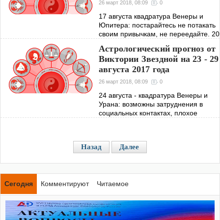
26 март 2018, 08:09
0
17 августа квадратура Венеры и
Юпитера: постарайтесь не потакать
своим привычкам, не переедайте. 20
августа трин Солнца и Урана: вас
Астрологический прогноз от
ждет высокая творческая активность.
Виктории Звездной на 23 - 29
21 августа секстиль Марса и
августа 2017 года
26 март 2018, 08:09
0
24 августа - квадратура Венеры и
Урана: возможны затруднения в
социальных контактах, плохое
взаимопонимание. 25 августа
секстиль Юпитера и Сатурна
принесет равновесие в жизненное
Назад
Далее
пространство. 26
Сегодня
Комментируют
Читаемое