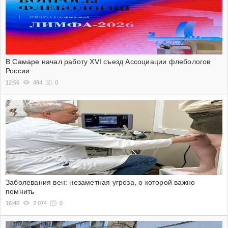
В Самаре начал работу XVI съезд Ассоциации флебологов
России
12:56
494
0
Заболевания вен: незаметная угроза, о которой важно
помнить
16:40
2 074
0