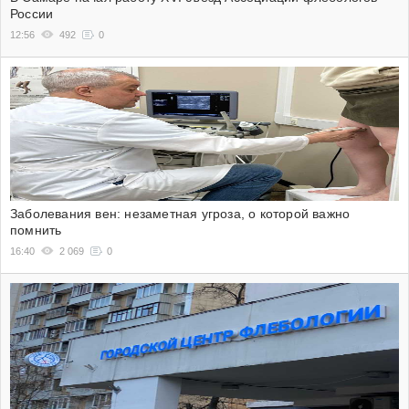
России
12:56
492
0
Заболевания вен: незаметная угроза, о которой важно
помнить
16:40
2 069
0