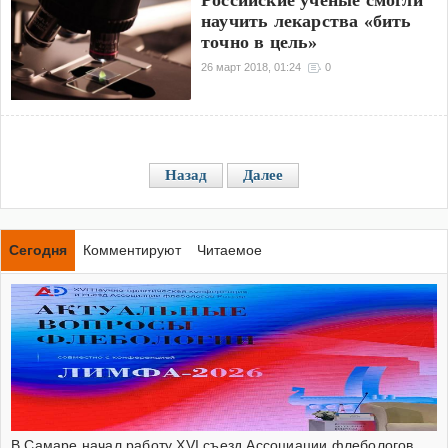
Российские ученые смогли
научить лекарства «бить
точно в цель»
26 март 2018, 01:24
0
Назад
Далее
Сегодня
Комментируют
Читаемое
В Самаре начал работу XVI съезд Ассоциации флебологов