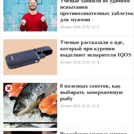
Учёные заявили об удачном
испытании
противозачаточных таблеток
для мужчин
26 март 2018, 02:33
0
Ученые рассказали о яде,
который при курении
выделяют испарители IQOS
26 март 2018, 01:24
0
8 полезных советов, как
выбирать замороженную
рыбу
26 март 2018, 01:24
0