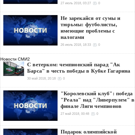
27 июль 2018, 03:27
0
Не зарекайся от сумы и
тюрьмы: футболисты,
имеющие проблемы с
налогами
26 июль 2018, 18:33
0
Новости СМИ2
С ветерком: чемпионский парад "Ак
Барса" в честь победы в Кубке Гагарина
30 май 2018, 20:18
0
"Королевский клуб": победа
"Реала" над "Ливерпулем" в
финале Лиги чемпионов
27 май 2018, 00:48
0
Подарок олимпийской