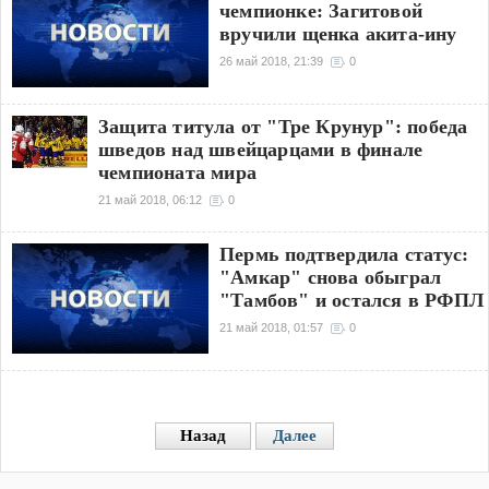
чемпионке: Загитовой
вручили щенка акита-ину
26 май 2018, 21:39
0
Защита титула от "Тре Крунур": победа
шведов над швейцарцами в финале
чемпионата мира
21 май 2018, 06:12
0
Пермь подтвердила статус:
"Амкар" снова обыграл
"Тамбов" и остался в РФПЛ
21 май 2018, 01:57
0
Назад
Далее