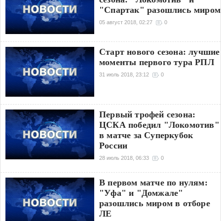
"Спартак" разошлись миром
05 август 2018, 02:27
0
Старт нового сезона: лучшие
моменты первого тура РПЛ
31 июль 2018, 23:12
0
Первый трофей сезона:
ЦСКА победил "Локомотив"
в матче за Суперкубок
России
28 июль 2018, 06:33
0
В первом матче по нулям:
"Уфа" и "Домжале"
разошлись миром в отборе
ЛЕ