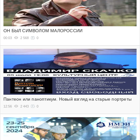
ОН БЫЛ СИМВОЛОМ МАЛОРОССИИ
00:03
2 568
0
Пантеон или паноптикум. Новый взгляд на старые портреты
12:56
2 443
0