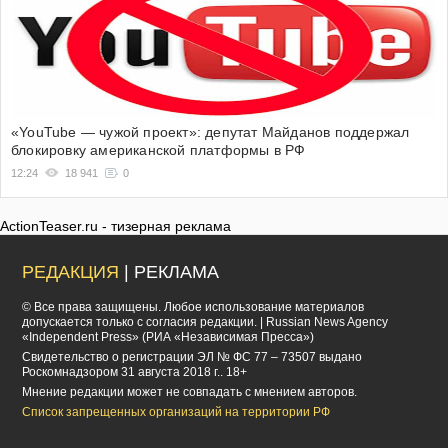
«YouTube — чужой проект»: депутат Майданов поддержал
блокировку американской платформы в РФ
12:24
18 941
0
ActionTeaser.ru - тизерная реклама
РЕДАКЦИЯ
| РЕКЛАМА
© Все права защищены. Любое использование материалов
допускается только с согласия редакции. | Russian News Agency
«Independent Press» (РИА «Независимая Пресса»)
Cвидетельство о регистрации ЭЛ № ФС 77 – 73507 выдано
Роскомнадзором 31 августа 2018 г.. 18+
Мнение редакции может не совпадать с мнением авторов.
Список запрещенных организаций на территории РФ