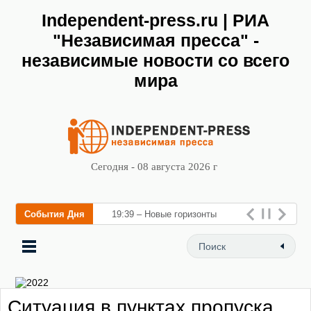
Independent-press.ru | РИА
"Независимая пресса" -
независимые новости со всего
мира
Сегодня - 08 августа 2026 г
События Дня
19:39 – Новые горизонты
флебологии: в Москве
открылся «Городской центр
флебологии» для лечени
Ситуация в пунктах пропуска