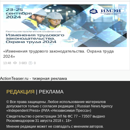
«Изменения трудового законодательства. Охрана труда
2024»
13:48
3 683
0
ActionTeaser.ru - тизерная реклама
РЕДАКЦИЯ
| РЕКЛАМА
© Все права защищены. Любое использование материалов
допускается только с согласия редакции. | Russian News Agency
«Independent Press» (РИА «Независимая Пресса»)
Cвидетельство о регистрации ЭЛ № ФС 77 – 73507 выдано
Роскомнадзором 31 августа 2018 г.. 18+
Мнение редакции может не совпадать с мнением авторов.