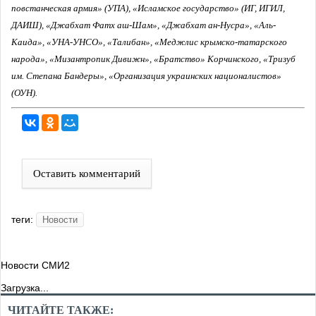
повстанческая армия» (УПА), «Исламское государство» (ИГ, ИГИЛ,
ДАИШ), «Джабхат Фатх аш-Шам», «Джабхат ан-Нусра», «Аль-
Каида», «УНА-УНСО», «Талибан», «Меджлис крымско-татарского
народа», «Мизантропик Дивижн», «Братство» Корчинского, «Тризуб
им. Степана Бандеры», «Организация украинских националистов»
(ОУН).
Оставить комментарий
теги:
Новости
Новости СМИ2
Загрузка...
ЧИТАЙТЕ ТАКЖЕ: