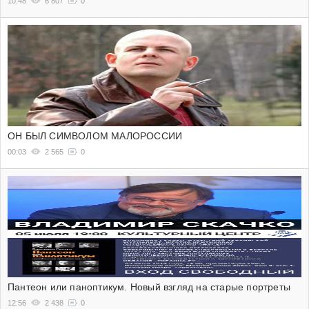
10:48
6 807
0
ОН БЫЛ СИМВОЛОМ МАЛОРОССИИ
00:03
2 565
0
Пантеон или паноптикум. Новый взгляд на старые портреты
12:56
2 438
0