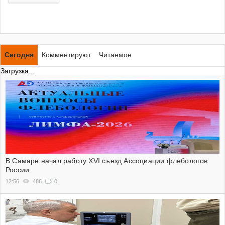
Сегодня
Комментируют
Читаемое
Загрузка...
В Самаре начал работу XVI съезд Ассоциации флебологов
России
12:56
486
0