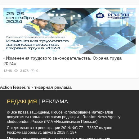
«Изменения трудового законодательства. Охрана труда
2024»
13:48
3 678
0
ActionTeaser.ru - тизерная реклама
РЕДАКЦИЯ
| РЕКЛАМА
© Все права защищены. Любое использование материалов
допускается только с согласия редакции. | Russian News Agency
«Independent Press» (РИА «Независимая Пресса»)
Cвидетельство о регистрации ЭЛ № ФС 77 – 73507 выдано
Роскомнадзором 31 августа 2018 г.. 18+
Мнение редакции может не совпадать с мнением авторов.