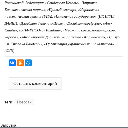
Российской Федерации: «Свидетели Иеговы», Национал-
Большевистская партия, «Правый сектор», «Украинская
повстанческая армия» (УПА), «Исламское государство» (ИГ, ИГИЛ,
ДАИШ), «Джабхат Фатх аш-Шам», «Джабхат ан-Нусра», «Аль-
Каида», «УНА-УНСО», «Талибан», «Меджлис крымско-татарского
народа», «Мизантропик Дивижн», «Братство» Корчинского, «Тризуб
им. Степана Бандеры», «Организация украинских националистов»
(ОУН).
Оставить комментарий
теги:
Новости
Загрузка...