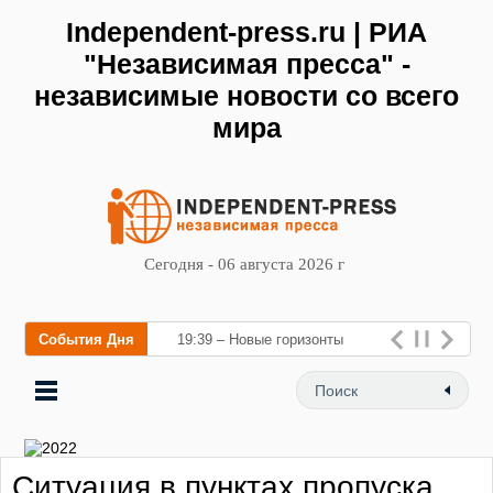
Independent-press.ru | РИА
"Независимая пресса" -
независимые новости со всего
мира
Сегодня - 06 августа 2026 г
События Дня
19:39 – Новые горизонты
флебологии: в Москве
открылся «Городской центр
флебологии» для леч
Ситуация в пунктах пропуска