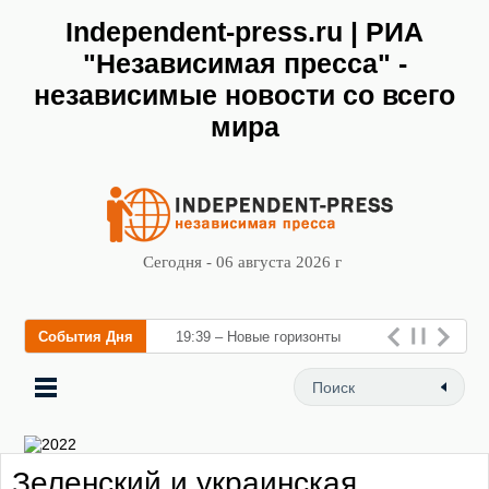
Independent-press.ru | РИА
"Независимая пресса" -
независимые новости со всего
мира
Сегодня - 06 августа 2026 г
События Дня
19:39 – Новые горизонты
флебологии: в Москве
открылся «Городской центр
флебологии» для лечения
Зеленский и украинская
заболеваний вен и