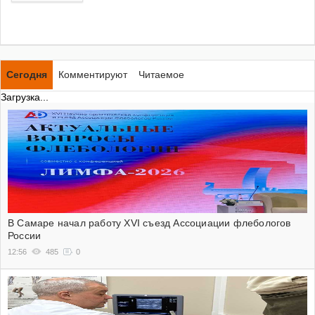
Сегодня
Комментируют
Читаемое
Загрузка...
В Самаре начал работу XVI съезд Ассоциации флебологов
России
12:56
485
0