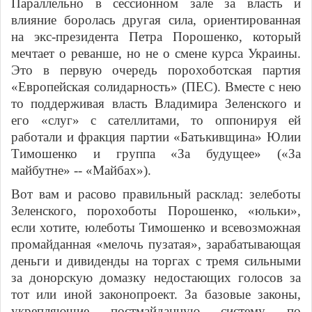
Параллельно в сессионном зале за власть и
влияние боролась другая сила, ориентированная
на экс-президента Петра Порошенко, который
мечтает о реванше, но не о смене курса Украины.
Это в первую очередь порохоботская партия
«Европейская солидарность» (ПЕС). Вместе с нею
то поддерживая власть Владимира Зеленского и
его «слуг» с сателлитами, то оппонируя ей
работали и фракция партии «Батькивщина» Юлии
Тимошенко и группа «За будущее» («За
майбутне» -- «Майбах»).
Вот вам и расово правильный расклад: зелеботы
Зеленского, порохоботы Порошенко, «юльки»,
если хотите, юлеботы Тимошенко и всевозможная
промайданная «мелочь пузатая», зарабатывающая
деньги и дивиденды на торгах с тремя сильными
за донорскую домазку недостающих голосов за
тот или иной законопроект. За базовые законы,
укрепляющие постмайданную систему по