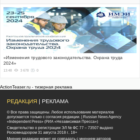
«Изменения трудового законодательства. Охрана труда
2024»
13:48
3 678
0
ActionTeaser.ru - тизерная реклама
РЕДАКЦИЯ
| РЕКЛАМА
© Все права защищены. Любое использование материалов
допускается только с согласия редакции. | Russian News Agency
«Independent Press» (РИА «Независимая Пресса»)
Cвидетельство о регистрации ЭЛ № ФС 77 – 73507 выдано
Роскомнадзором 31 августа 2018 г.. 18+
Мнение редакции может не совпадать с мнением авторов.