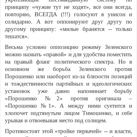
принципу «чужие тут не ходят», все они всегда,
повторяю, ВСЕГДА (!!!) голосуют в унисон и
солидарно. А вот оппонируют друг другу по
другому принципу: «милые бранятся -- только
тешатся».
Весьма условно оппозицию режиму Зеленского
можно назвать «правой» и для удобства поместить
на правый фланг политического спектра. Но в
основном же борьба Зеленского против
Порошенко или наоборот из-за близости позиций
и тождественности партийных и идеологических
установок уже давно напоминает борьбу
«Порошенко №2» против оригинала –
«Порошенко №1». А между ними суетится и
хлопочет подтянутым лицом Тимошенко, и себе
урывая и отвоевывая место под солнцем.
Противостоят этой «тройке первачей» -- и власти,