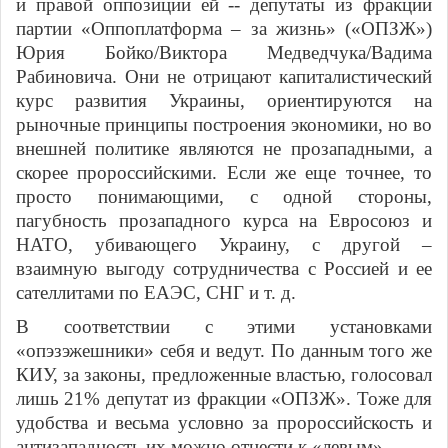
и правой оппозиции ей -- депутаты из фракции
партии «Оппоплатформа – за жизнь» («ОПЗЖ»)
Юрия Бойко/Виктора Медведчука/Вадима
Рабиновича. Они не отрицают капиталистический
курс развития Украины, ориентируются на
рыночные принципы построения экономики, но во
внешней политике являются не прозападными, а
скорее пророссийскими. Если же еще точнее, то
просто понимающими, с одной стороны,
пагубность прозападного курса на Евросоюз и
НАТО, убивающего Украину, с другой –
взаимную выгоду сотрудничества с Россией и ее
сателлитами по ЕАЭС, СНГ и т. д.
В соответствии с этими установками
«опэзэжешники» себя и ведут. По данным того же
КИУ, за законы, предложенные властью, голосовал
лишь 21% депутат из фракции «ОПЗЖ». Тоже для
удобства и весьма условно за пророссийскость и
антизападность их можно отнести к «левым».