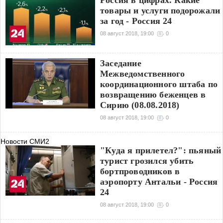
Россия в цифрах. Какие
товары и услуги подорожали
за год - Россия 24
08 август 2018, 19:00
0
Заседание
Межведомственного
координационного штаба по
возвращению беженцев в
Сирию (08.08.2018)
08 август 2018, 19:00
0
Новости СМИ2
"Куда я прилетел?": пьяный
турист грозился убить
бортпроводников в
аэропорту Антальи - Россия
24
08 август 2018, 19:00
0