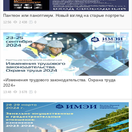
Пантеон или паноптикум. Новый взгляд на старые портреты
12:56
2 438
0
«Изменения трудового законодательства. Охрана труда
2024»
13:48
3 678
0