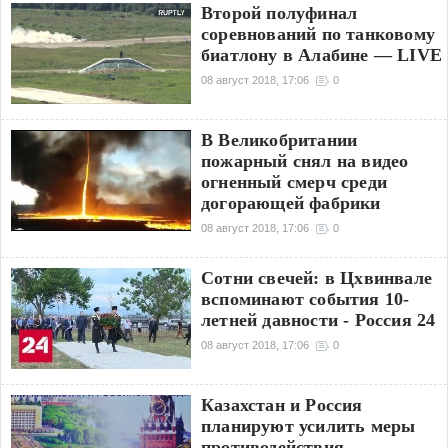
Второй полуфинал
соревнований по танковому
биатлону в Алабине — LIVE
08 август 2018, 17:06
0
В Великобритании
пожарный снял на видео
огненный смерч среди
догорающей фабрики
08 август 2018, 17:06
0
Сотни свечей: в Цхвинвале
вспоминают события 10-
летней давности - Россия 24
08 август 2018, 17:06
0
Казахстан и Россия
планируют усилить меры
противодействия