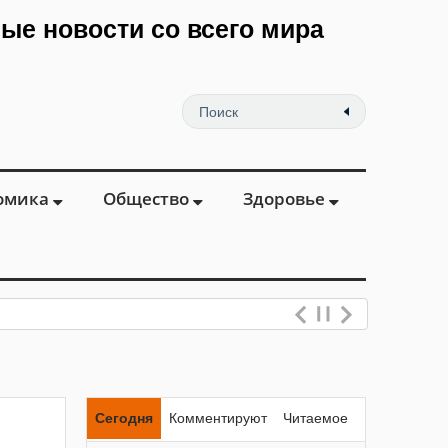
мые новости со всего мира
омика
Общество
Здоровье
Сегодня
Комментируют
Читаемое