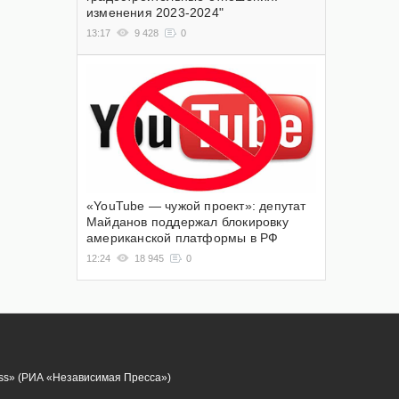
изменения 2023-2024"
13:17
9 428
0
«YouTube — чужой проект»: депутат
Майданов поддержал блокировку
американской платформы в РФ
12:24
18 945
0
ess» (РИА «Независимая Пресса»)