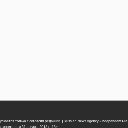
кается только с согласия редакции. | Russian News Agency «Independent Pr
мнадзором 31 августа 2018 г.. 18+