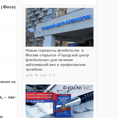
 (Фото)
Новые горизонты флебологии: в
Москве открылся «Городской центр
флебологии» для лечения
заболеваний вен и профилактики
тромбоза
19:39
3 207
0
ичения на
, – экс-
за