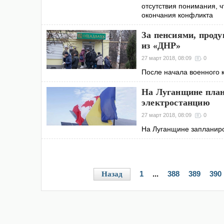
отсутствия понимания, 
окончания конфликта
За пенсиями, проду
из «ДНР»
27 март 2018, 08:09
0
После начала военного 
На Луганщине пла
электростанцию
27 март 2018, 08:09
0
На Луганщине запланиро
1
...
388
389
390
Назад