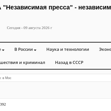
ИА "Независимая пресса" - независи
Сегодня - 09 августа 2026 г
е
В России
Наука и технологии
Экон
шествия и криминал
Назад в СССР
: в Москве открылся «Городской цен
 392