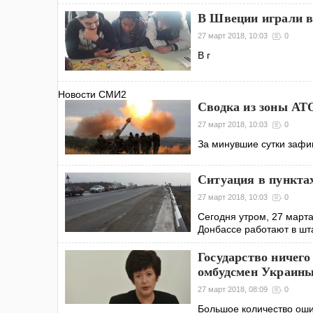
В Швеции играли в
27 март 2018, 10:03
0
В г
Новости СМИ2
Сводка из зоны АТО
27 март 2018, 10:03
0
За минувшие сутки зафи
Ситуация в пунктах
27 март 2018, 10:03
0
Сегодня утром, 27 марта
Донбассе работают в ш
Государство ничего
омбудсмен Украин
27 март 2018, 08:09
0
Большое количество ошиб