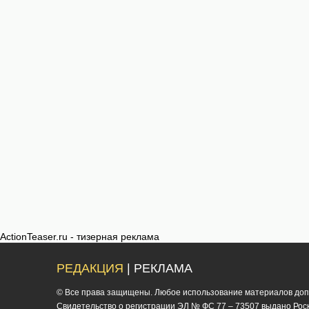
ActionTeaser.ru - тизерная реклама
РЕДАКЦИЯ
| РЕКЛАМА
© Все права защищены. Любое использование материалов допус
Cвидетельство о регистрации ЭЛ № ФС 77 – 73507 выдано Роско