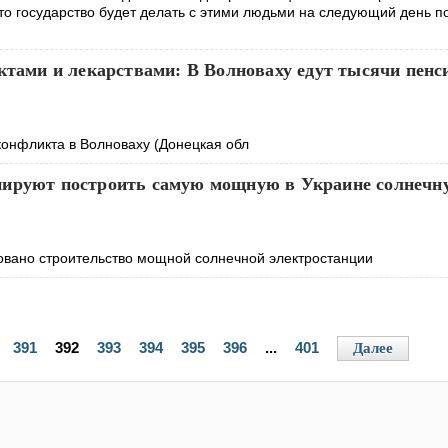
что государство будет делать с этими людьми на следующий день п
ктами и лекарствами: В Волноваху едут тысячи пенс
конфликта в Волноваху (Донецкая обл
нируют построить самую мощную в Украине солнечн
вано строительство мощной солнечной электростанции
391
392
393
394
395
396
...
401
Далее