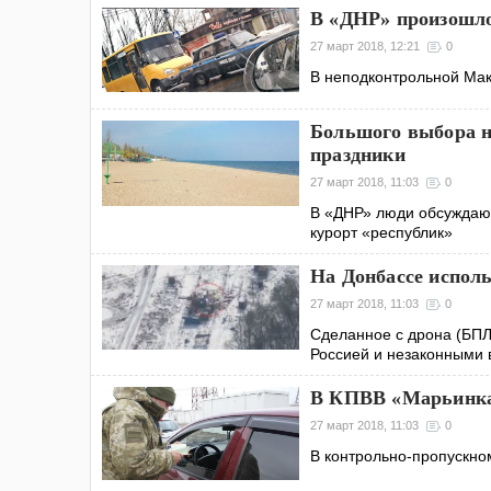
В «ДНР» произошло
27 март 2018, 12:21
0
В неподконтрольной Мак
Большого выбора н
праздники
27 март 2018, 11:03
0
В «ДНР» люди обсуждают
курорт «республик»
На Донбассе исполь
27 март 2018, 11:03
0
Сделанное с дрона (БПЛ
Россией и незаконными
В КПВВ «Марьинка
27 март 2018, 11:03
0
В контрольно-пропускно