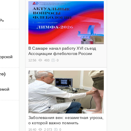
Р»
В Самаре начал работу XVI съезд
Ассоциации флебологов России
орской
12:56
493
0
ео)
уемой
Заболевания вен: незаметная угроза,
о которой важно помнить
16:40
2 073
0