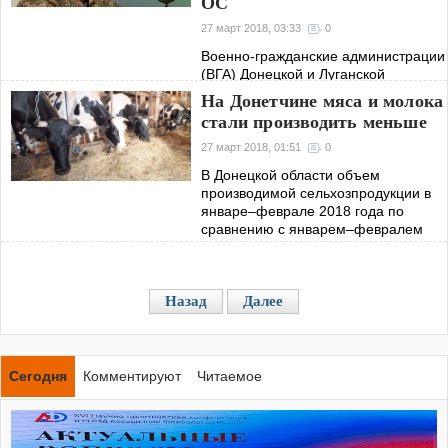
ОС
27 март 2018, 03:33
0
Военно-гражданские администрации
(ВГА) Донецкой и Луганской
областей, и в частности главы ВГА
На Донетчине мяса и молока
Павел Жебривский и Юрий Гарбуз,
стали производить меньше
соответственно, в вопросах
безопасности и обороны будут
27 март 2018, 01:51
0
подчиняться
В Донецкой области объем
производимой сельхозпродукции в
январе–феврале 2018 года по
сравнению с январем–февралем
2017 года увеличился на 1,2%
Назад
Далее
Сегодня
Комментируют
Читаемое