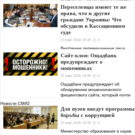
семи континентов планеты и
Переселенцы имеют те же
права, что и другие
граждане Украины: Что
обсудили в Кассационном
суде
27 март 2018, 04:39
0
Внутренне перемещенные лица
(ВПЛ) имеют те же права, что и
Сайт-клон: Ощадбанк
другие граждане Украины
предупреждает о
мошенниках
27 март 2018, 04:39
0
Ощадбанк предупреждает об
обнаружении мошеннического
фишингового сайта, который почти
полностью дублирует официальный
Новости СМИ2
сайт Ощадбанка
Для вузов введут программы
борьбы с коррупцией
27 март 2018, 04:39
0
Министерство образования и науки