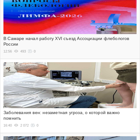
В Самаре начал работу XVI съезд Ассоциации флебологов
России
12:56
493
0
Заболевания вен: незаметная угроза, о которой важно
помнить
16:40
2 072
0