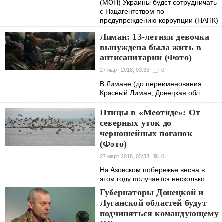
(МОН) Украины будет сотрудничать
с Нацагентством по
предупреждению коррупции (НАПК)
по углублению, расширению и
Лиман: 13-летняя девочка
обновлению знаний в вопросах
вынуждена была жить в
соблюдения
антисанитарии (Фото)
27 март 2018, 03:33
0
В Лимане (до переименования
Красный Лиман, Донецкая обл
Птицы в «Меотиде»: От
северных уток до
черношейных поганок
(Фото)
27 март 2018, 03:33
0
На Азовском побережье весна в
этом году получается несколько
поздней, но не такой экстремальной,
Губернаторы Донецкой и
как в более северных или западных
Луганской областей будут
районах Украины
подчиняться командующему