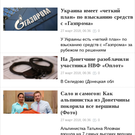
Украина имеет «четкий
план» по взысканию средств
с «Газпрома»
27 март 2018, 06:36
0
У Украины есть «четкий план» по
взысканию средств с «Газпрома» за
рубежом по решениям
Стокгольмского арбитража, а также
На Донетчине разоблачили
украинских судов
участника НВФ «Оплот»
27 март 2018, 06:36
0
В Селидово (Донецкая обл
Сало и самогон: Как
альпинистка из Донетчины
покорила все вершины
(Фото)
27 март 2018, 06:36
0
Альпинистка Татьяна Яловчак
взошла на 7 самых высоких вершин