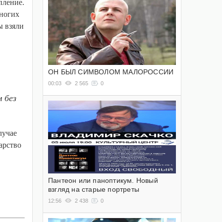
пление.
многих
ы взяли
ОН БЫЛ СИМВОЛОМ МАЛОРОССИИ
00:03
2 565
0
 без
лучае
арство
Пантеон или паноптикум. Новый
взгляд на старые портреты
12:56
2 438
0