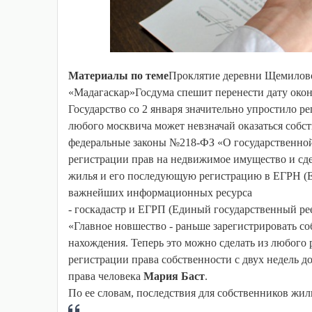
Материалы по теме
Проклятие деревни Щемилово
«Мадагаскар»Госдума спешит перенести дату око
Государство со 2 января значительно упростило р
любого москвича может невзначай оказаться собст
федеральные законы №218-ФЗ «О государственно
регистрации прав на недвижимое имущество и сд
жилья и его последующую регистрацию в ЕГРН (
важнейших информационных ресурса
- госкадастр и ЕГРП (Единый государственный ре
«Главное новшество - раньше зарегистрировать с
нахождения. Теперь это можно сделать из любого 
регистрации права собственности с двух недель д
права человека
Мария Баст
.
По ее словам, последствия для собственников жил