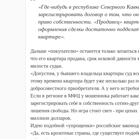
«Где-нибудь в республике Северного Кав
зарегистрировать договор о том, что он
право собственности. «Продавец» кварт
оформления сделки достаточно подделать
квартире».
Дальше «покупателю» останется только затаиться н
что его квартира продана, срок исковой давности 
милости судьи.
«Допустим, у бывшего владельца квартиры суд все
этому времени квартира будет уже несколько раз 
добросовестного приобретателя. А у него истребо
Если в регионе в МФЦ у мошенника работает какой
зарегистрировать себе в собственность сотню-дру
лишения свободы. Но игра стоит свеч - при цена
миллион долларов.
Идею подобной «упрощенки» российские законода
«Да, есть крохотные страны, где существует подо