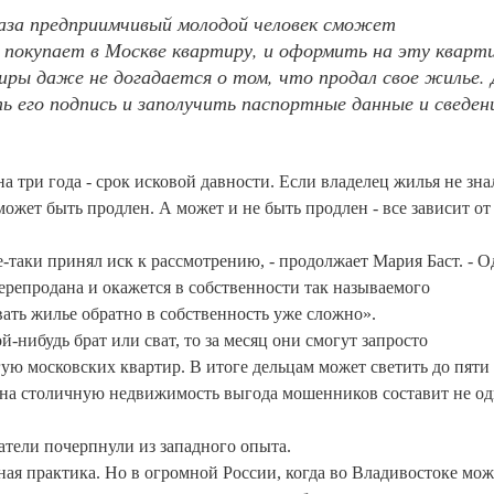
каза предприимчивый молодой человек сможет
 покупает в Москве квартиру, и оформить на эту кварт
иры даже не догадается о том, что продал свое жилье. 
 его подпись и заполучить паспортные данные и сведен
а три года - срок исковой давности. Если владелец жилья не знал
может быть продлен. А может и не быть продлен - все зависит от
-таки принял иск к рассмотрению, - продолжает Мария Баст. - О
перепродана и окажется в собственности так называемого
вать жилье обратно в собственность уже сложно».
-нибудь брат или сват, то за месяц они смогут запросто
гую московских квартир. В итоге дельцам может светить до пяти
х на столичную недвижимость выгода мошенников составит не о
тели почерпнули из западного опыта.
бная практика. Но в огромной России, когда во Владивостоке мо