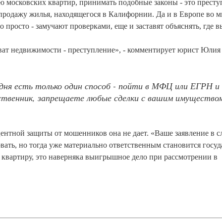
ю московских квартир, принимать подобные законы - это престу
продажу жилья, находящегося в Калифорнии. Да и в Европе во 
 просто - замучают проверками, еще и заставят объяснять, где в
хват недвижимости - преступление», - комментирует юрист Юлия
дня есть только один способ - пойти в МФЦ или ЕГРН и
бственник, запрещаете любые сделки с вашим имуществом
центной защиты от мошенников она не дает. «Ваше заявление в с
ать, но тогда уже материально ответственным становится госуд
 квартиру, это наверняка выигрышное дело при рассмотрении в