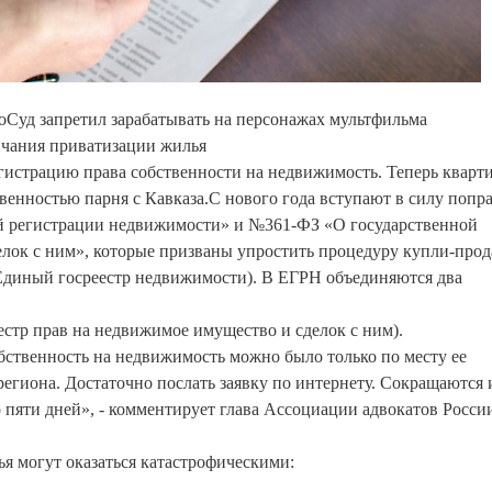
Суд запретил зарабатывать на персонажах мультфильма
нчания приватизации жилья
егистрацию права собственности на недвижимость. Теперь кварт
венностью парня с Кавказа.С нового года вступают в силу попр
й регистрации недвижимости» и №361-ФЗ «О государственной
елок с ним», которые призваны упростить процедуру купли-про
Единый госреестр недвижимости). В ЕГРН объединяются два
естр прав на недвижимое имущество и сделок с ним).
обственность на недвижимость можно было только по месту ее
региона. Достаточно послать заявку по интернету. Сокращаются 
о пяти дней», - комментирует глава Ассоциации адвокатов России
ья могут оказаться катастрофическими: