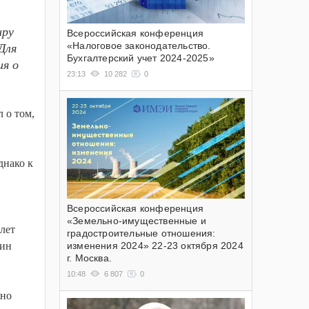
иру
Всероссийская конференция
Для
«Налоговое законодательство.
Бухгалтерский учет 2024-2025»
ия о
23:13
10 282
0
 о том,
днако к
Всероссийская конференция
«Земельно-имущественные и
 лет
градостроительные отношения:
дин
изменения 2024» 22-23 октября 2024
г. Москва.
10:48
6 807
0
жно