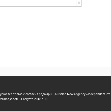
0
кается только с согласия редакции. | Russian News Agency «Independent Pr
мнадзором 31 августа 2018 г.. 18+