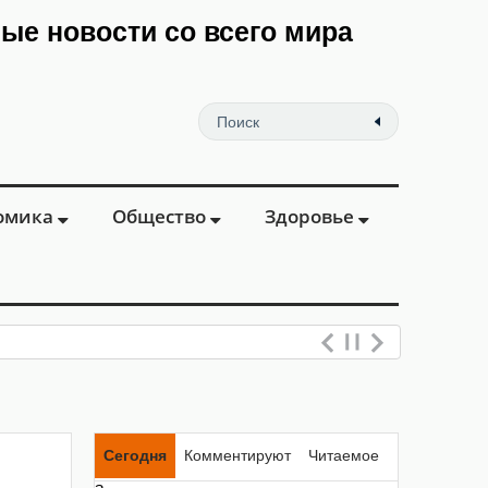
мые новости со всего мира
омика
Общество
Здоровье
Сегодня
Комментируют
Читаемое