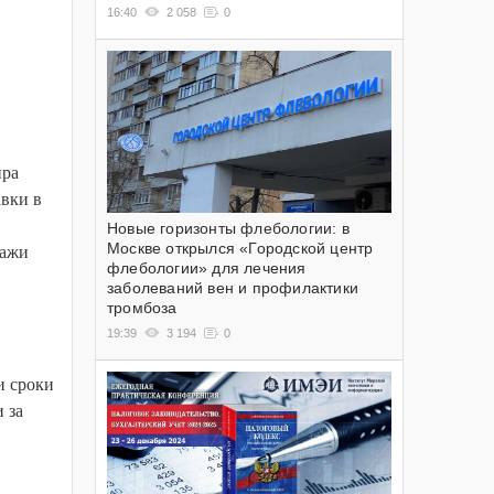
16:40
2 058
0
ира
авки в
Новые горизонты флебологии: в
Москве открылся «Городской центр
дажи
флебологии» для лечения
заболеваний вен и профилактики
тромбоза
19:39
3 194
0
и сроки
 за