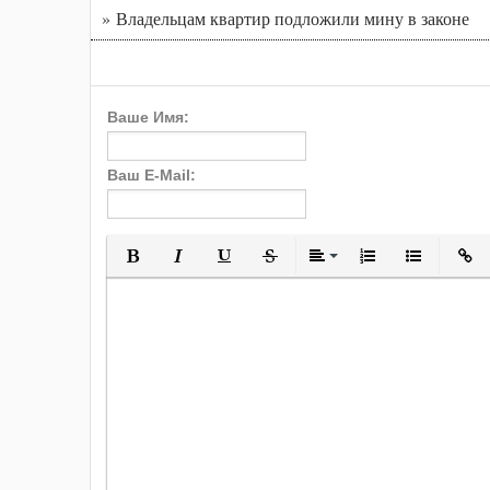
» Владельцам квартир подложили мину в законе
Ваше Имя:
Ваш E-Mail:
Полужирный
Курсив
Подчеркнутый
Зачеркнутый
Выравнивани
Нумерованн
Марки