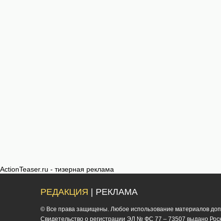
ActionTeaser.ru - тизерная реклама
РЕДАКЦИЯ
| РЕКЛАМА
© Все права защищены. Любое использование материалов допус
Cвидетельство о регистрации ЭЛ № ФС 77 – 73507 выдано Роско