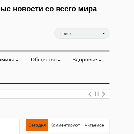
мые новости со всего мира
омика
Общество
Здоровье
Сегодня
Комментируют
Читаемое