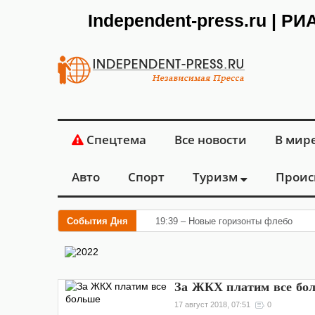
Independent-press.ru | Р
Спецтема
Все новости
В мир
Авто
Спорт
Туризм
Проис
События Дня
19:39 – Новые горизонты флебологии
За ЖКХ платим все бо
17 август 2018, 07:51
0