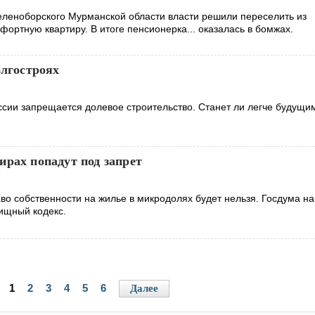
Зеленоборского Мурманской области власти решили переселить из
фортную квартиру. В итоге пенсионерка... оказалась в бомжах.
олгостроях
оссии запрещается долевое строительство. Станет ли легче будущи
ирах попадут под запрет
аво собственности на жилье в микродолях будет нельзя. Госдума н
ищный кодекс.
1
2
3
4
5
6
Далее