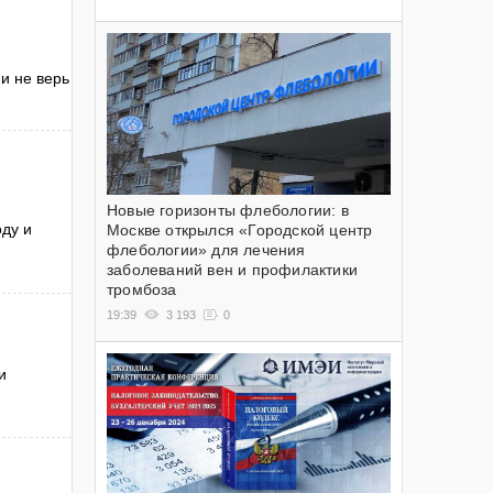
 и не верь
Новые горизонты флебологии: в
оду и
Москве открылся «Городской центр
флебологии» для лечения
заболеваний вен и профилактики
тромбоза
19:39
3 193
0
и