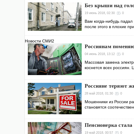
Без крыши над гол
19 июнь 2018, 02:30
0
Вам когда-нибудь падал н
после этого в плохие пр
Новости СМИ2
Россиянам поменяю
04 июнь 2018, 13:12
0
Массовая замена электр
коснется всех россиян. Ц
Россияне теряют ж
28 май 2018, 01:30
0
Мошенники из России ра
становятся соотечествен
Пенсионерка стала
19 май 2018, 00:57
0