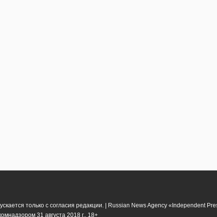
кается только с согласия редакции. | Russian News Agency «Independent Pr
мнадзором 31 августа 2018 г.. 18+