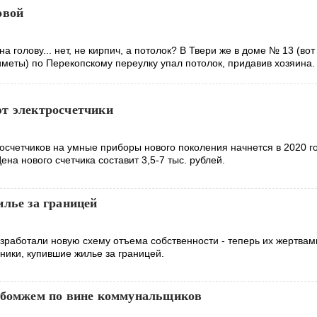
овой
а голову... нет, не кирпич, а потолок? В Твери же в доме № 13 (вот
иметы) по Перекопскому переулку упал потолок, придавив хозяина.
т электросчетчики
осчетчиков на умные приборы нового поколения начнется в 2020 г
ена нового счетчика составит 3,5-7 тыс. рублей.
илье за границей
зработали новую схему отъема собственности - теперь их жертвам
ники, купившие жилье за границей.
 бомжем по вине коммунальщиков