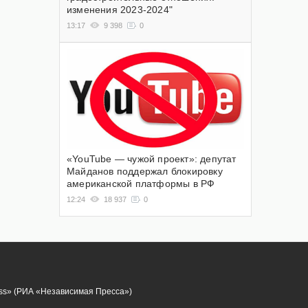
изменения 2023-2024"
13:17
9 398
0
«YouTube — чужой проект»: депутат
Майданов поддержал блокировку
американской платформы в РФ
12:24
18 937
0
ess» (РИА «Независимая Пресса»)