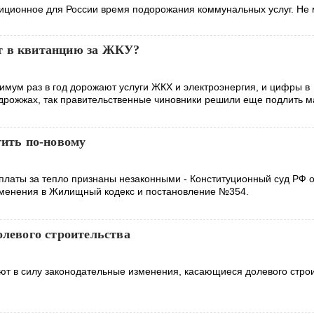
диционное для России время подорожания коммунальных услуг. Не
т в квитанцию за ЖКУ?
нимум раз в год дорожают услуги ЖКХ и электроэнергия, и цифры в
а дрожжах, так правительственные чиновники решили еще подлить м
тить по-новому
аты за тепло признаны незаконными - Конституционный суд РФ 
зменения в Жилищный кодекс и постановление №354.
олевого строительства
ают в силу законодательные изменения, касающиеся долевого строи