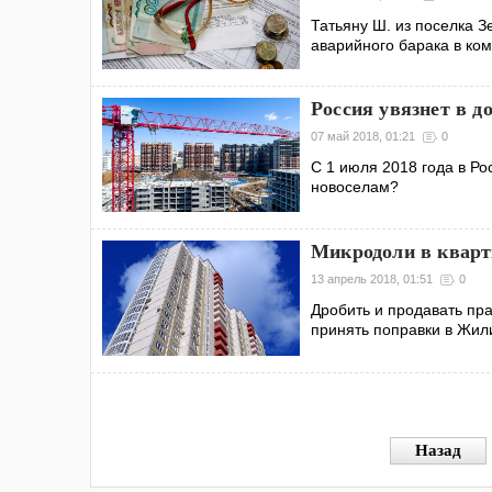
Татьяну Ш. из поселка 
аварийного барака в ком
Россия увязнет в д
07 май 2018, 01:21
0
С 1 июля 2018 года в Р
новоселам?
Микродоли в кварт
13 апрель 2018, 01:51
0
Дробить и продавать пр
принять поправки в Жил
Назад