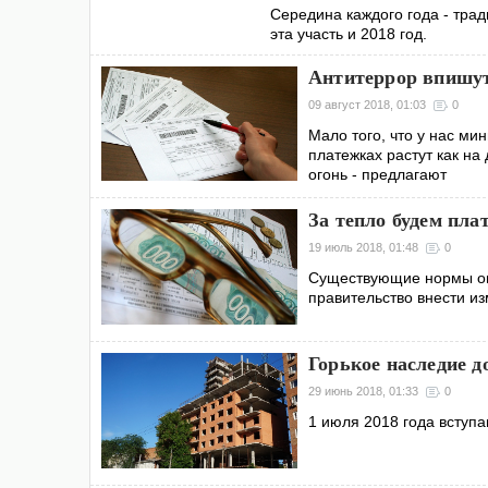
Середина каждого года - тра
эта участь и 2018 год.
Антитеррор впишу
09 август 2018, 01:03
0
Мало того, что у нас ми
платежках растут как н
огонь - предлагают
За тепло будем пла
19 июль 2018, 01:48
0
Существующие нормы опл
правительство внести и
Горькое наследие д
29 июнь 2018, 01:33
0
1 июля 2018 года вступ