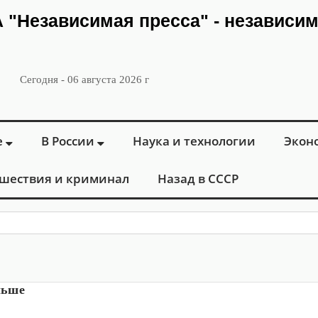
ИА "Независимая пресса" - независи
Сегодня - 06 августа 2026 г
е
В России
Наука и технологии
Экон
шествия и криминал
Назад в СССР
: в Москве открылся «Г
льше