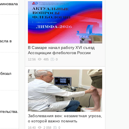
 миновала
асла в
В Самаре начал работу XVI съезд
Ассоциации флебологов России
12:56
485
0
обязал
тельства.
Заболевания вен: незаметная угроза,
о которой важно помнить
16:40
2 058
0