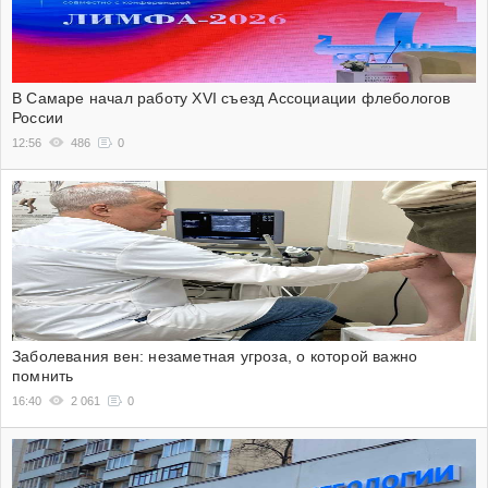
В Самаре начал работу XVI съезд Ассоциации флебологов
России
12:56
486
0
Заболевания вен: незаметная угроза, о которой важно
помнить
16:40
2 061
0