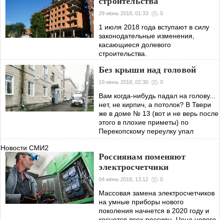
строительства
29 июнь 2018, 01:33
0
1 июля 2018 года вступают в силу
законодательные изменения,
касающиеся долевого
строительства.
Без крыши над головой
19 июнь 2018, 02:30
0
Вам когда-нибудь падал на голову...
нет, не кирпич, а потолок? В Твери
же в доме № 13 (вот и не верь после
этого в плохие приметы) по
Перекопскому переулку упал
потолок, придавив хозяина.
Новости СМИ2
Россиянам поменяют
электросчетчики
04 июнь 2018, 13:12
0
Массовая замена электросчетчиков
на умные приборы нового
поколения начнется в 2020 году и
коснется всех россиян. Цена нового