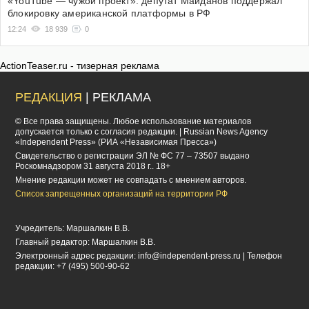
«YouTube — чужой проект»: депутат Майданов поддержал
блокировку американской платформы в РФ
12:24
18 939
0
ActionTeaser.ru - тизерная реклама
РЕДАКЦИЯ
| РЕКЛАМА
© Все права защищены. Любое использование материалов
допускается только с согласия редакции. | Russian News Agency
«Independent Press» (РИА «Независимая Пресса»)
Cвидетельство о регистрации ЭЛ № ФС 77 – 73507 выдано
Роскомнадзором 31 августа 2018 г.. 18+
Мнение редакции может не совпадать с мнением авторов.
Список запрещенных организаций на территории РФ
Учредитель: Маршалкин В.В.
Главный редактор: Маршалкин В.В.
Электронный адрес редакции:
info@independent-press.ru
| Телефон
редакции: +7 (495) 500-90-62