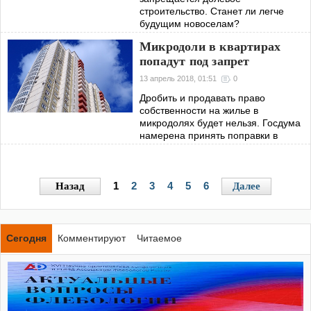
строительство. Станет ли легче
будущим новоселам?
Микродоли в квартирах
попадут под запрет
13 апрель 2018, 01:51
0
Дробить и продавать право
собственности на жилье в
микродолях будет нельзя. Госдума
намерена принять поправки в
Жилищный кодекс.
1
2
3
4
5
6
Назад
Далее
Сегодня
Комментируют
Читаемое