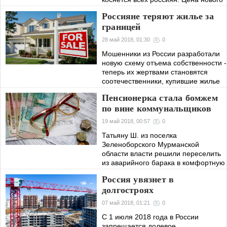
счетчика составит 3,5-7 тыс. рублей.
Россияне теряют жилье за
границей
28 май 2018, 01:30
0
Мошенники из России разработали
новую схему отъема собственности -
теперь их жертвами становятся
соотечественники, купившие жилье
за границей.
Пенсионерка стала бомжем
по вине коммунальщиков
19 май 2018, 00:57
0
Татьяну Ш. из поселка
Зеленоборского Мурманской
области власти решили переселить
из аварийного барака в комфортную
квартиру. В итоге пенсионерка...
Россия увязнет в
оказалась в бомжах.
долгостроях
07 май 2018, 01:21
0
С 1 июля 2018 года в России
запрещается долевое