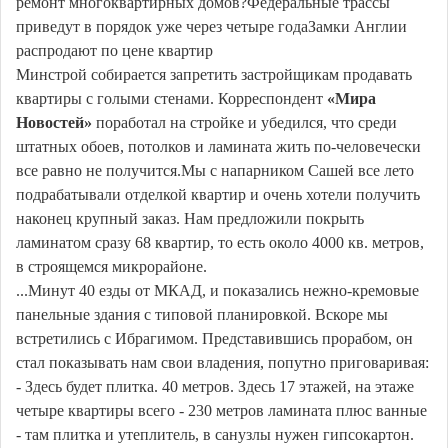
ремонт многоквартирных домов?Федеральные трассы
приведут в порядок уже через четыре годаЗамки Англии
распродают по цене квартир
Минстрой собирается запретить застройщикам продавать
квартиры с голыми стенами. Корреспондент
«Мира
Новостей»
поработал на стройке и убедился, что среди
штатных обоев, потолков и ламината жить по-человечески
все равно не получится.Мы с напарником Сашей все лето
подрабатывали отделкой квартир и очень хотели получить
наконец крупный заказ. Нам предложили покрыть
ламинатом сразу 68 квартир, то есть около 4000 кв. метров,
в строящемся микрорайоне.
...Минут 40 езды от МКАД, и показались нежно-кремовые
панельные здания с типовой планировкой. Вскоре мы
встретились с Ибрагимом. Представившись прорабом, он
стал показывать нам свои владения, попутно приговаривая:
- Здесь будет плитка. 40 метров. Здесь 17 этажей, на этаже
четыре квартиры всего - 230 метров ламината плюс ванные
- там плитка и утеплитель, в санузлы нужен гипсокартон.