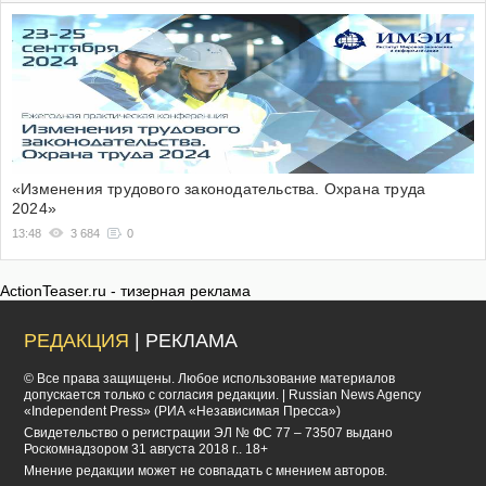
«Изменения трудового законодательства. Охрана труда
2024»
13:48
3 684
0
ActionTeaser.ru - тизерная реклама
РЕДАКЦИЯ
| РЕКЛАМА
© Все права защищены. Любое использование материалов
допускается только с согласия редакции. | Russian News Agency
«Independent Press» (РИА «Независимая Пресса»)
Cвидетельство о регистрации ЭЛ № ФС 77 – 73507 выдано
Роскомнадзором 31 августа 2018 г.. 18+
Мнение редакции может не совпадать с мнением авторов.