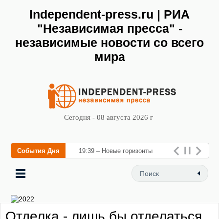
Independent-press.ru | РИА
"Независимая пресса" -
независимые новости со всего
мира
Сегодня - 08 августа 2026 г
События Дня
19:39 – Новые горизонты
флебологии: в Москве
открылся «Городской центр
флебологии» для лечения
Отделка - лишь бы отделаться
заболеваний в