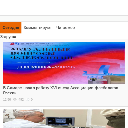
Сегодня
Комментируют
Читаемое
Загрузка...
В Самаре начал работу XVI съезд Ассоциации флебологов
России
12:56
492
0