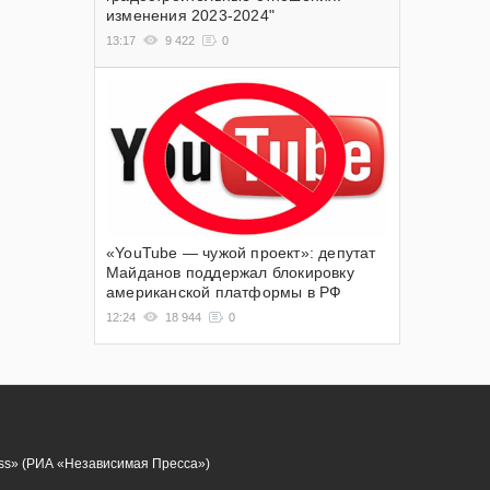
изменения 2023-2024"
13:17
9 422
0
«YouTube — чужой проект»: депутат
Майданов поддержал блокировку
американской платформы в РФ
12:24
18 944
0
ess» (РИА «Независимая Пресса»)