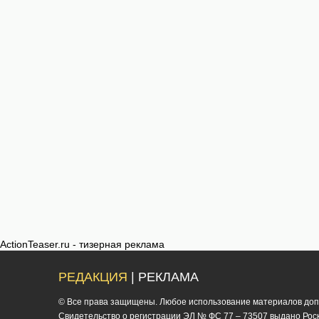
ActionTeaser.ru - тизерная реклама
РЕДАКЦИЯ
| РЕКЛАМА
© Все права защищены. Любое использование материалов допус
Cвидетельство о регистрации ЭЛ № ФС 77 – 73507 выдано Роско