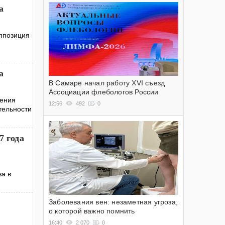
а
оппозиция
а
В Самаре начал работу XVI съезд
Ассоциации флебологов России
чения
12:56
492
0
тельности
7 года
ва в
Заболевания вен: незаметная угроза,
о которой важно помнить
16:40
2 070
0