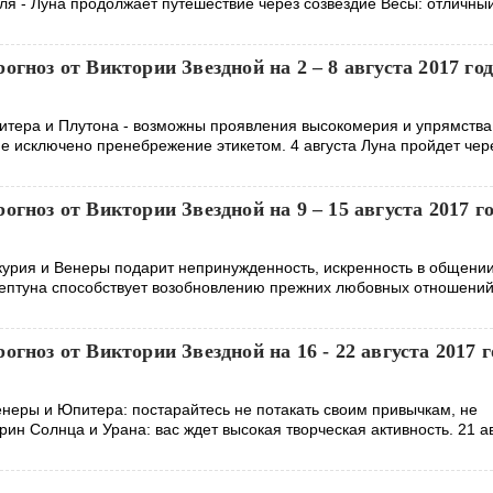
ля - Луна продолжает путешествие через созвездие Весы: отличны
огноз от Виктории Звездной на 2 – 8 августа 2017 го
питера и Плутона - возможны проявления высокомерия и упрямства
не исключено пренебрежение этикетом. 4 августа Луна пройдет чер
огноз от Виктории Звездной на 9 – 15 августа 2017 г
ркурия и Венеры подарит непринужденность, искренность в общени
Нептуна способствует возобновлению прежних любовных отношений
огноз от Виктории Звездной на 16 - 22 августа 2017 г
енеры и Юпитера: постарайтесь не потакать своим привычкам, не
трин Солнца и Урана: вас ждет высокая творческая активность. 21 а