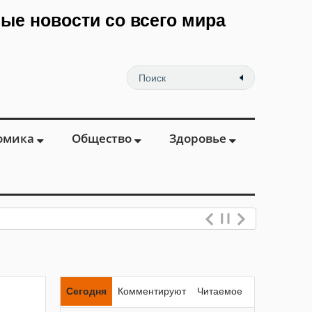
мые новости со всего мира
омика
Общество
Здоровье
Сегодня
Комментируют
Читаемое