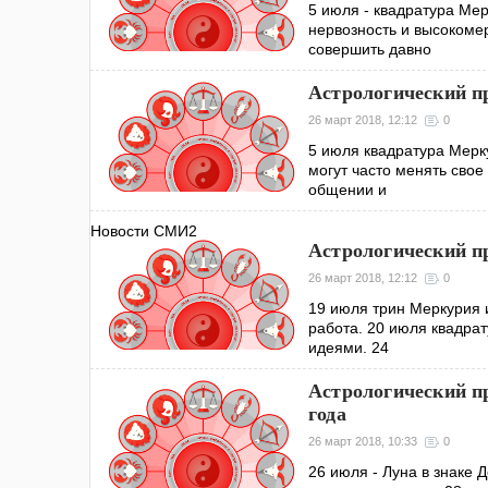
5 июля - квадратура Ме
нервозность и высокомер
совершить давно
Астрологический пр
26 март 2018, 12:12
0
5 июля квадратура Мерку
могут часто менять свое
общении и
Новости СМИ2
Астрологический пр
26 март 2018, 12:12
0
19 июля трин Меркурия и
работа. 20 июля квадра
идеями. 24
Астрологический пр
года
26 март 2018, 10:33
0
26 июля - Луна в знаке