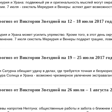
ркурия и Урана: подвижный ум и оригинальность мыслей могут омр
ие. 7 июля - секстиль Меркурия и Венеры: аспект дает возможност
огноз от Виктории Звездной на 12 - 18 июля 2017 год
рия и Урана может усилить упрямство. Кроме того, в этот день о
 мнение. 7 июля секстиль Меркурия и Венеры подарит грацию, ловк
огноз от Виктории Звездной на 19 – 25 июля 2017 го
 Сатурна обещает удачу в делах, где требуется точная и безукори
тура Солнца и Урана - возможно чрезмерное увлечение экстравага
огноз от Виктории Звездной на 26 июля – 1 августа 
 Девы напротив Нептуна: общественные работы и забота о ближнем 