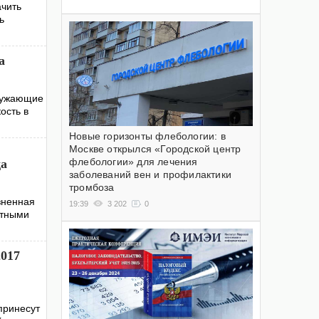
ачить
ь
а
кружающие
ость в
Новые горизонты флебологии: в
Москве открылся «Городской центр
флебологии» для лечения
да
заболеваний вен и профилактики
тромбоза
зненная
19:39
3 202
0
нтными
2017
принесут