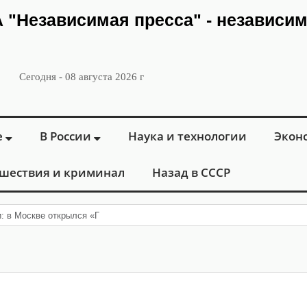
ИА "Независимая пресса" - независи
Сегодня - 08 августа 2026 г
е
В России
Наука и технологии
Экон
шествия и криминал
Назад в СССР
и: в Москве открылся «Городской центр флебологии»