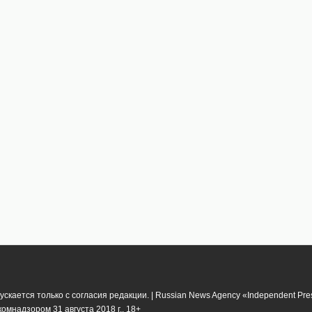
кается только с согласия редакции. | Russian News Agency «Independent Pr
мнадзором 31 августа 2018 г.. 18+