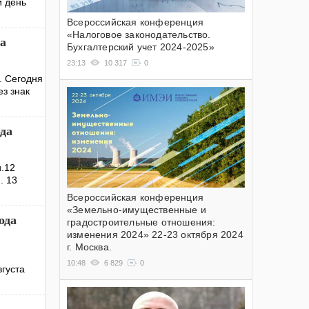
й день
Всероссийская конференция
«Налоговое законодательство.
да
Бухгалтерский учет 2024-2025»
23:13
10 317
0
. Сегодня
ез знак
ода
и.12
. 13
Всероссийская конференция
«Земельно-имущественные и
ода
градостроительные отношения:
изменения 2024» 22-23 октября 2024
г. Москва.
10:48
6 829
0
вгуста