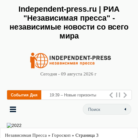
Independent-press.ru | РИА
"Независимая пресса" -
независимые новости со всего
мира
Сегодня - 09 августа 2026 г
События Дня
19:39 – Новые горизонты
флебологии: в Москве
открылся «Городской центр
фл
Независимая Пресса
»
Гороскоп
» Страница 3