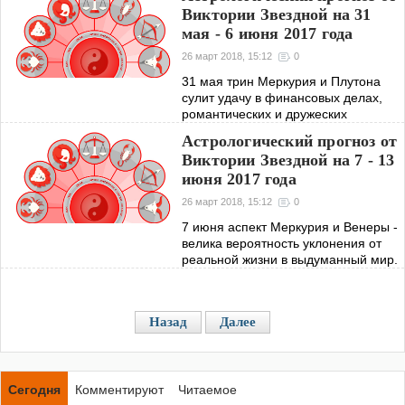
выполнении. 28 мая секстиль
Виктории Звездной на 31
Меркурия и Нептуна - удачный день,
мая - 6 июня 2017 года
выгодно
26 март 2018, 15:12
0
31 мая трин Меркурия и Плутона
сулит удачу в финансовых делах,
романтических и дружеских
отношениях. 1 июня трин Венеры и
Астрологический прогноз от
Сатурна, отличный день для встречи
Виктории Звездной на 7 - 13
давних друзей. 3 июня соединение
июня 2017 года
Венеры и
26 март 2018, 15:12
0
7 июня аспект Меркурия и Венеры -
велика вероятность уклонения от
реальной жизни в выдуманный мир.
8 июня полусекстиль Меркурия и
Марса наполнит духовной энергией
и остротой ума. 9 июня cекстиль
Назад
Далее
Сегодня
Комментируют
Читаемое