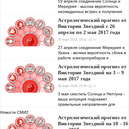
19 апреля соединение Солнца и
Меркурия - высока вероятность
неожиданных встреч и получения
долгожданного известия. 20 апреля
Астрологический прогноз от
квадратура Венеры и Сатурна -
Виктории Звездной с 26
лучше воздержаться от вложения
апреля по 2 мая 2017 года
денежных
26 март 2018, 18:21
0
27 апреля соединение Меркурия и
Урана - велика вероятность сбоев в
работе электроприборов и
проблемы на транспорте. Кроме
Астрологический прогноз от
того, в этот день можно найти
Виктории Звездной на 3 – 9
оригинальные решения трудных
мая 2017 года
вопросов. 29
26 март 2018, 15:54
0
3 мая секстиль Солнца и Нептуна -
ваша интуиция подскажет
правильные направления для
достижения заветных целей. Период
Новости СМИ2
благоприятный для борьбы за свои
Астрологический прогноз от
идеалы. 9 мая трин Солнца и
Виктории Звездной на 10 - 16
Плутона наделит