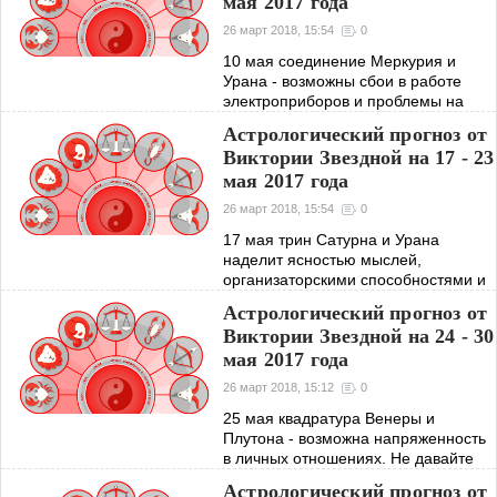
мая 2017 года
26 март 2018, 15:54
0
10 мая соединение Меркурия и
Урана - возможны сбои в работе
электроприборов и проблемы на
транспорте. 11 мая квадратура
Астрологический прогноз от
Марса и Нептуна - в этот день очень
Виктории Звездной на 17 - 23
важен контроль над эмоциями, не
мая 2017 года
исключена
26 март 2018, 15:54
0
17 мая трин Сатурна и Урана
наделит ясностью мыслей,
организаторскими способностями и
дипломатичностью. День удачен для
Астрологический прогноз от
занятий естественными науками,
Виктории Звездной на 24 - 30
астрологией, йогой. 19 мая аспект
мая 2017 года
Венеры и
26 март 2018, 15:12
0
25 мая квадратура Венеры и
Плутона - возможна напряженность
в личных отношениях. Не давайте
обещаний, если сомневаетесь в их
Астрологический прогноз от