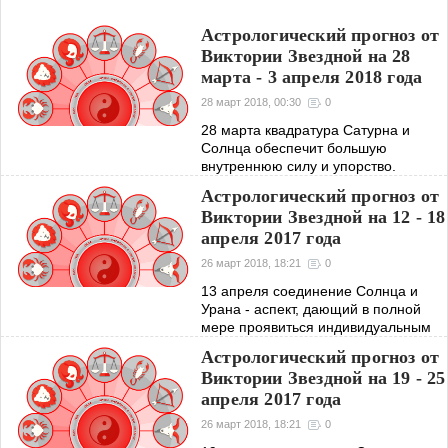
Астрологический прогноз от
Виктории Звездной на 28
марта - 3 апреля 2018 года
28 март 2018, 00:30
0
28 марта квадратура Сатурна и
Солнца обеспечит большую
внутреннюю силу и упорство.
Используйте в этот день свои
Астрологический прогноз от
творческие и организаторские
Виктории Звездной на 12 - 18
способности. 29 марта соединение
апреля 2017 года
Венеры и Урана
26 март 2018, 18:21
0
13 апреля соединение Солнца и
Урана - аспект, дающий в полной
мере проявиться индивидуальным
особенностям личности. 16 апреля
Астрологический прогноз от
трин Солнца и Сатурна усилит
Виктории Звездной на 19 - 25
чувство ответственности, удачный
апреля 2017 года
момент для
26 март 2018, 18:21
0