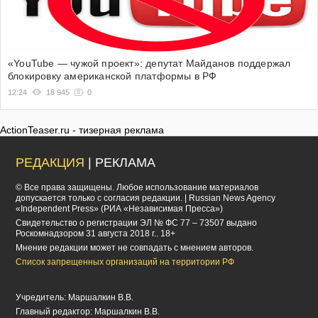
«YouTube — чужой проект»: депутат Майданов поддержал
блокировку американской платформы в РФ
12:24
18 945
0
ActionTeaser.ru - тизерная реклама
РЕДАКЦИЯ
| РЕКЛАМА
© Все права защищены. Любое использование материалов
допускается только с согласия редакции. | Russian News Agency
«Independent Press» (РИА «Независимая Пресса»)
Cвидетельство о регистрации ЭЛ № ФС 77 – 73507 выдано
Роскомнадзором 31 августа 2018 г.. 18+
Мнение редакции может не совпадать с мнением авторов.
Список запрещенных организаций на территории РФ
Учредитель: Маршалкин В.В.
Главный редактор: Маршалкин В.В.