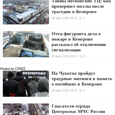
Тайны московских ТЦ: как
реагирует на предполагаемое
проверяют моллы после
отравление в Великобритании с
трагедии в Кемерово
использованием
28 март 2018, 05:51
0
Отец фигуранта дела о
пожаре в Кемерово
рассказал об отключении
сигнализации
28 март 2018, 05:27
0
Новости СМИ2
На Чукотке пройдут
траурные митинги в память
о погибших в Кемерово
28 март 2018, 05:27
0
Спасатели отряда
Центроспас МЧС России