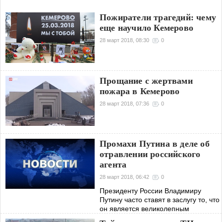
Пожиратели трагедий: чему
еще научило Кемерово
28 март 2018, 08:30
0
Прощание с жертвами
пожара в Кемерово
28 март 2018, 07:36
0
Промахи Путина в деле об
отравлении российского
агента
28 март 2018, 06:42
0
Президенту России Владимиру
Путину часто ставят в заслугу то, что
он является великолепным
тактиком. Но в том, как его страна