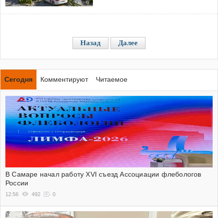
Назад
Далее
Сегодня
Комментируют
Читаемое
В Самаре начал работу XVI съезд Ассоциации флебологов
России
12:56
492
0