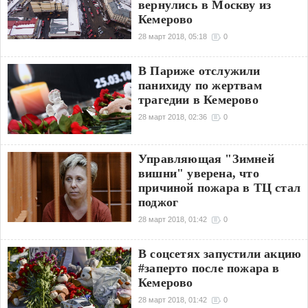
вернулись в Москву из
Кемерово
28 март 2018, 05:18
0
В Париже отслужили
панихиду по жертвам
трагедии в Кемерово
28 март 2018, 02:36
0
Управляющая "Зимней
вишни" уверена, что
причиной пожара в ТЦ стал
поджог
28 март 2018, 01:42
0
В соцсетях запустили акцию
#заперто после пожара в
Кемерово
28 март 2018, 01:42
0