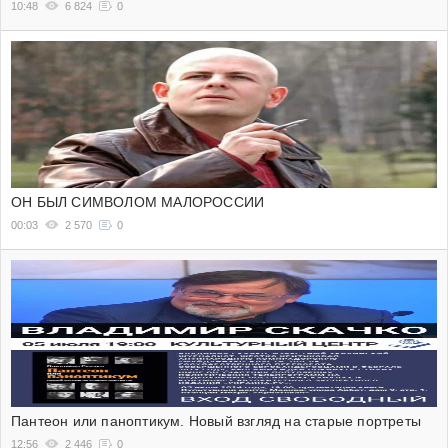
10:48
6 824
0
ОН БЫЛ СИМВОЛОМ МАЛОРОССИИ
00:03
2 570
0
Пантеон или паноптикум. Новый взгляд на старые портреты
12:56
2 446
0