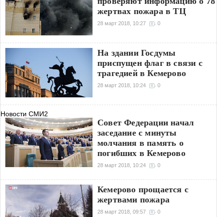
проверяют информацию о 78
жертвах пожара в ТЦ
28 март 2018, 10:27
0
На здании Госдумы
приспущен флаг в связи с
трагедией в Кемерово
28 март 2018, 10:24
0
Новости СМИ2
Совет Федерации начал
заседание с минуты
молчания в память о
погибших в Кемерово
28 март 2018, 10:24
0
Кемерово прощается с
жертвами пожара
28 март 2018, 09:57
0