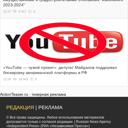
2023-2024"
13:17
9 417
0
«YouTube — чужой проект»: депутат Майданов поддержал
блокировку американской платформы в РФ
12:24
18 943
0
ActionTeaser.ru - тизерная реклама
РЕДАКЦИЯ
| РЕКЛАМА
© Все права защищены. Любое использование материалов
допускается только с согласия редакции. | Russian News Agency
«Independent Press» (РИА «Независимая Пресса»)