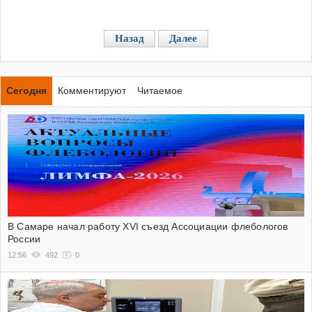
Назад
Далее
Сегодня
Комментируют
Читаемое
В Самаре начал работу XVI съезд Ассоциации флебологов
России
12:56
492
0