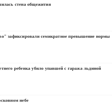
шилась стена общежития
во" зафиксировали семикратное превышение нормы
етнего ребенка убило упавшей с гаража льдиной
осковном небе