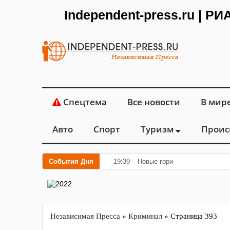
Independent-press.ru | Р
Спецтема
Все новости
В мир
Авто
Спорт
Туризм
Проис
События Дня
19:39 – Новые горизонты флебологии
Независимая Пресса
»
Криминал
» Страница 393