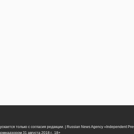
кается только с согласия редакции. | Russian News Agency «Independent Pr
мнадзором 31 августа 2018 г.. 18+