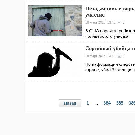
Незадачливые воры
участке
18 март 2018, 13:40
0
В США парочка грабител
полицейского участка.
Серийный убийца п
18 март 2018, 13:40
0
По информации следстве
стране, убил 32 женщин
1
...
384
385
38
Назад