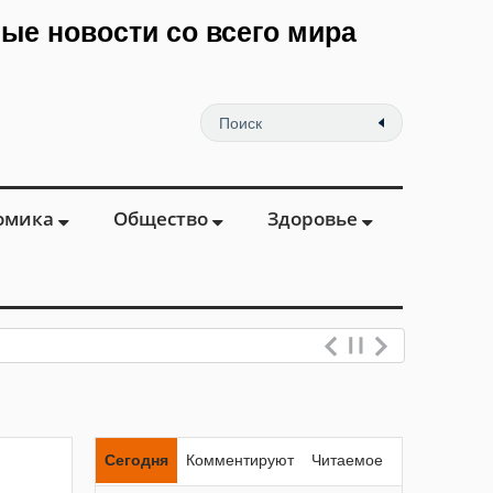
мые новости со всего мира
омика
Общество
Здоровье
Сегодня
Комментируют
Читаемое