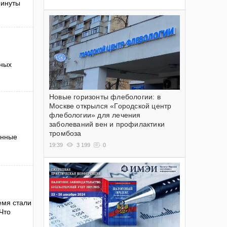
минуты
рных
Новые горизонты флебологии: в
Москве открылся «Городской центр
флебологии» для лечения
заболеваний вен и профилактики
тромбоза
онные
19:39
3 199
0
емя стали
Что