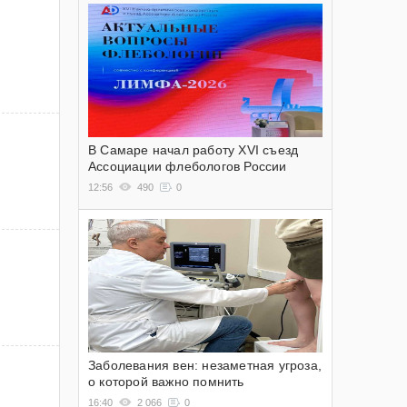
В Самаре начал работу XVI съезд
Ассоциации флебологов России
12:56
490
0
Заболевания вен: незаметная угроза,
о которой важно помнить
16:40
2 066
0