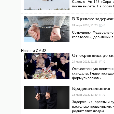
Самолет Ан-148 «Сарато
после вылета. На борту 
В Брянске задержа
24 март 2018, 21:23
0
Сотрудники Федеральной
копателей», добывших в 
Новости СМИ2
От охранника до си
24 март 2018, 21:23
0
Отечественную пенитенц
скандалы. Главе госуда
формулировками.
Крадоначальники
18 март 2018, 13:40
0
Задержания, аресты и с
настолько привычными, 
роднит этих людей