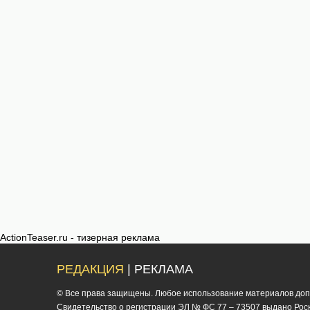
ActionTeaser.ru - тизерная реклама
РЕДАКЦИЯ
| РЕКЛАМА
© Все права защищены. Любое использование материалов допус
Cвидетельство о регистрации ЭЛ № ФС 77 – 73507 выдано Роско