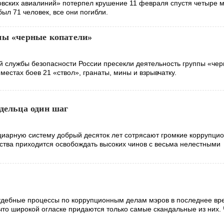
вских авиалиний» потерпел крушение 11 февраля спустя четыре 
был 71 человек, все они погибли.
ны «черные копатели»
 службы безопасности России пресекли деятельность группы «че
местах боев 21 «ствол», гранаты, мины и взрывчатку.
дельца один шаг
иарную систему добрый десяток лет сотрясают громкие коррупци
рства приходится освобождать высоких чинов с весьма нелестными
удебные процессы по коррупционным делам мэров в последнее вр
что широкой огласке придаются только самые скандальные из них. 