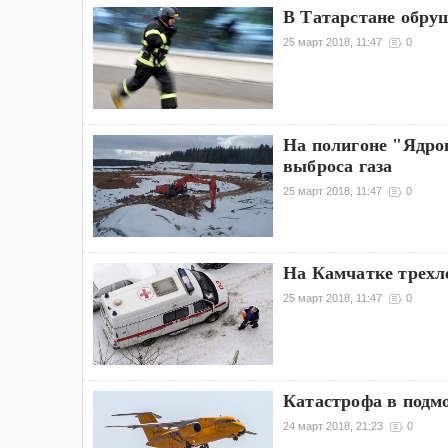
В Татарстане обру
25 март 2018, 11:47
0
На полигоне "Ядро
выброса газа
25 март 2018, 11:47
0
На Камчатке трехл
25 март 2018, 11:47
0
Катастрофа в подм
24 март 2018, 21:23
0