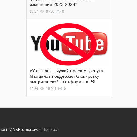
изменения 2023-2024"
13:17
9 408
0
«YouTube — чужой проект»: депутат
Майданов поддержал блокировку
американской платформы в РФ
12:24
18 941
0
ess» (РИА «Независимая Пресса»)