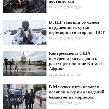
достигло ста
26 март 2018, 08:30
0
В ЛНР заявили об одном
нарушении за сутки
перемирия со стороны ВСУ
26 март 2018, 08:30
0
Конгрессмены США
намерены расследовать
растущее влияние Китая в
Африке
26 март 2018, 08:30
0
В Мексике пять человек
погибли в серии нападений
бандитов на морпехов
26 март 2018, 06:30
0