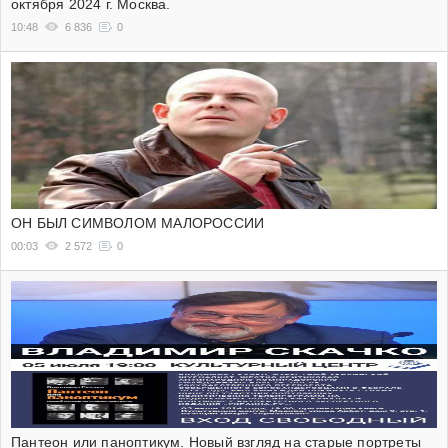
октября 2024 г. Москва.
10:48
6 836
0
ОН БЫЛ СИМВОЛОМ МАЛОРОССИИ
00:03
2 572
0
Пантеон или паноптикум. Новый взгляд на старые портреты