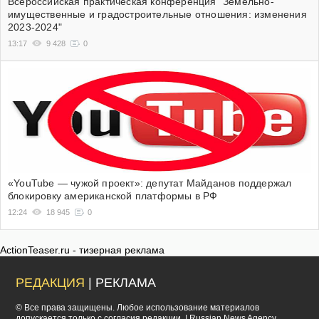
Всероссийская практическая конференция "Земельно-
имущественные и градостроительные отношения: изменения
2023-2024"
13:17
9 428
0
«YouTube — чужой проект»: депутат Майданов поддержал
блокировку американской платформы в РФ
12:24
18 945
0
ActionTeaser.ru - тизерная реклама
РЕДАКЦИЯ
| РЕКЛАМА
© Все права защищены. Любое использование материалов
допускается только с согласия редакции. | Russian News Agency