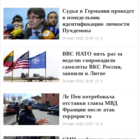
Судья в Германии проведет
в понедельник
идентификацию личности
Пучдемона
26 март 2018, 11:09
0
ВВС НАТО пять раз за
неделю сопроводили
самолеты ВКС России,
заявили в Литве
26 март 2018, 11:09
0
Ле Пен потребовала
отставки главы МВД
Франции после атак
террориста
26 март 2018, 10:57
0