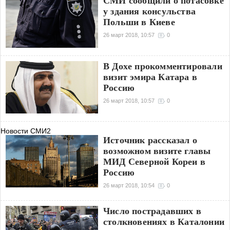
СМИ сообщили о потасовке
у здания консульства
Польши в Киеве
26 март 2018, 10:57
0
В Дохе прокомментировали
визит эмира Катара в
Россию
26 март 2018, 10:57
0
Новости СМИ2
Источник рассказал о
возможном визите главы
МИД Северной Кореи в
Россию
26 март 2018, 10:54
0
Число пострадавших в
столкновениях в Каталонии