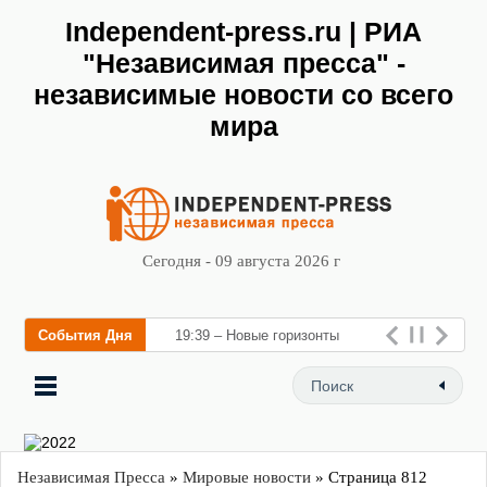
Independent-press.ru | РИА
"Независимая пресса" -
независимые новости со всего
мира
Сегодня - 09 августа 2026 г
События Дня
19:39 – Новые горизонты
флебологии: в Москве
открылся «Городской центр
флебологии» для лечения
заболеваний
Независимая Пресса
»
Мировые новости
» Страница 812