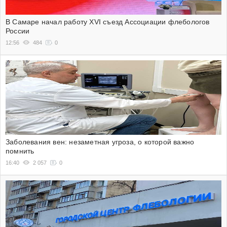
В Самаре начал работу XVI съезд Ассоциации флебологов
России
12:56
484
0
Заболевания вен: незаметная угроза, о которой важно
помнить
16:40
2 057
0