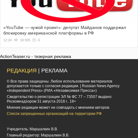
«YouTube — чужой проект»: депутат Майданов поддержал
блокировку американской платформы в РФ
12:24
18 935
0
ActionTeaser.ru - тизерная реклама
РЕДАКЦИЯ
| РЕКЛАМА
© Все права защищены. Любое использование материалов
допускается только с согласия редакции. | Russian News Agency
«Independent Press» (РИА «Независимая Пресса»)
Cвидетельство о регистрации ЭЛ № ФС 77 – 73507 выдано
Роскомнадзором 31 августа 2018 г.. 18+
Мнение редакции может не совпадать с мнением авторов.
Список запрещенных организаций на территории РФ
Учредитель: Маршалкин В.В.
Главный редактор: Маршалкин В.В.