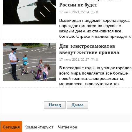
преодолением демографической
России не будет
ямы в нашей стране. С этим
заявлением российский лидер
17 июнь 2021, 22:34
0
Всемирная пандемия коронавируса
порождает множество слухов, с
каждым днем их становится все
больше. Страхи и паника приводят к
тому, что люди начинают
Для электросамокатов
придумывать самые мрачные
введут жесткие правила
сценарии нашего
17 июнь 2021, 22:27
0
В последние годы на улицах городов
всего мира появляется все больше
новой техники: электросамокаты,
моноколеса, гироскутеры и так
далее. С одной стороны – это
замечательно, ведь такая техника
наносит
Назад
Далее
Сегодня
Комментируют
Читаемое