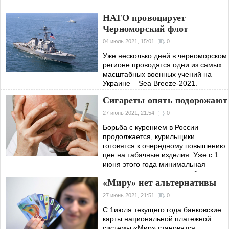
НАТО провоцирует
Черноморский флот
04 июль 2021, 15:01
0
Уже несколько дней в черноморском
регионе проводятся одни из самых
масштабных военных учений на
Украине – Sea Breeze-2021.
Началось все 28 июня, а должно
Сигареты опять подорожают
закончиться 10 июля. В свете этого
украинские
27 июнь 2021, 21:54
0
Борьба с курением в России
продолжается, курильщики
готовятся к очередному повышению
цен на табачные изделия. Уже с 1
июня этого года минимальная
стоимость сигарет должна быть не
«Миру» нет альтернативы
менее 107,78 рублей
27 июнь 2021, 21:51
0
С 1июля текущего года банковские
карты национальной платежной
системы «Мир» становятся