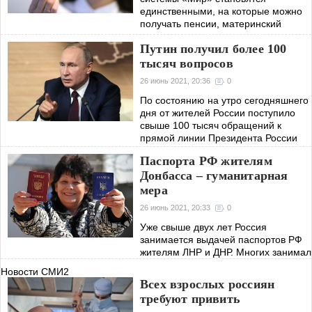
единственными, на которые можно
получать пенсии, материнский
капитал или другие льготные
Путин получил более 100
выплаты. Для россиян,
тысяч вопросов
26 июнь 2021, 20:36
0
По состоянию на утро сегодняшнего
дня от жителей России поступило
свыше 100 тысяч обращений к
прямой линии Президента России
Владимира Путина. Главная тема,
Паспорта РФ жителям
интересующая россиян –
Донбасса – гуманитарная
коронавирус и
мера
26 июнь 2021, 20:33
0
Уже свыше двух лет Россия
занимается выдачей паспортов РФ
жителям ЛНР и ДНР. Многих занимал
единственный вопрос: с какой целью
Новости СМИ2
это делается? Ответов было много,
Всех взрослых россиян
как и действительно абсурдных
требуют привить