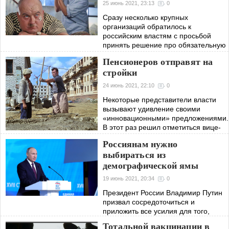
25 июнь 2021, 23:13
0
Сразу несколько крупных
организаций обратилось к
российским властям с просьбой
принять решение про обязательную
вакцинацию каждого взрослого
Пенсионеров отправят на
гражданина Российской Федерации.
стройки
С таким призывом к
24 июнь 2021, 22:10
0
Некоторые представители власти
вызывают удивление своими
«инновационными» предложениями.
В этот раз решил отметиться вице-
премьер РФ Марат Хуснуллин, он
Россиянам нужно
предложил трудоустроить незанятых
выбираться из
пенсионеров.
демографической ямы
19 июнь 2021, 20:34
0
Президент России Владимир Путин
призвал сосредоточиться и
приложить все усилия для того,
чтобы решить вопрос с
Тотальной вакцинации в