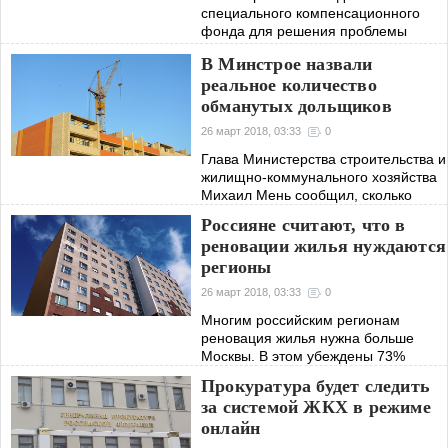
специального компенсационного
фонда для решения проблемы
участников долевого строительства»
В Минстрое назвали
во втором чтении.
реальное количество
обманутых дольщиков
26 март 2018, 03:33
0
Глава Министерства строительства и
жилищно-коммунального хозяйства
Михаил Мень сообщил, сколько
дольщиков в Российской Федерации
Россияне считают, что в
оказались обманутыми.
реновации жилья нуждаются
регионы
26 март 2018, 03:33
0
Многим российским регионам
реновация жилья нужна больше
Москвы. В этом убеждены 73%
участников опроса, проведенного
Прокуратура будет следить
Всероссийским центром изучения
за системой ЖКХ в режиме
общественного мнения (ВЦИОМ),
онлайн