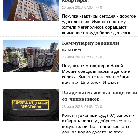
26 март 2018, 07:36
0
Покупка квартиры сегодня - дорогое
удовольствие. Именно поэтому
жители мегаполисов обращают
внимание на куда более дешевые
апартаменты. «Мир Новостей»
Коммунарку задавили
попытался разобраться, в чем их
камнем
плюсы и минусы.
26 март 2018, 07:36
0
Покупателям квартир в Новой
Москве обещали парки и детские
садики. Вместо этого застройщик
наляпал 15-этажек. И власти
позволили заточить новоселов в
Владельцев жилья защитили
каменные джунгли.
от чиновников
26 март 2018, 06:06
0
Конституционный суд (КС) запретил
отбирать жилье у добросовестных
покупателей. Вот только коснется
данная норма далеко не всех
владельцев недвижимости.