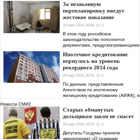
За незаконную
перепланировку введут
жестокое наказание
26 март 2018, 06:06
0
В этом году российское
законодательство пополнится
документами, предусматривающими
ужесточение ответственности за
Ипотечное кредитование
несанкционированную
вернулось на уровень
перепланировку.
рекордного 2014 года
26 март 2018, 06:06
0
По данным, представленным
Агентством по ипотечному
жилищному кредитованию (АИЖК), в
нынешнем году ипотечных кредитов
Новости СМИ2
россиянам было выдано на 15 %
Старых обманутых
больше, чем годом ранее.
дольщиков закон не спасет
26 март 2018, 03:33
0
Депутаты Госдумы приняли
законопроект «О создании