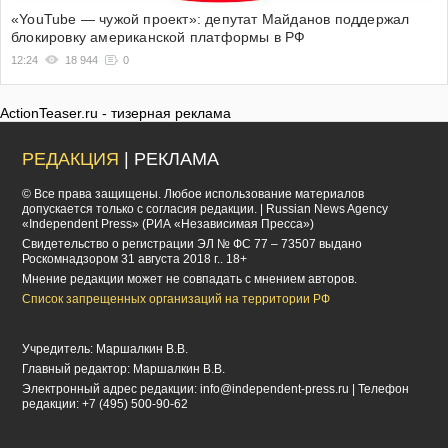
«YouTube — чужой проект»: депутат Майданов поддержал
блокировку американской платформы в РФ
12:24
18 944
0
ActionTeaser.ru - тизерная реклама
РЕДАКЦИЯ
| РЕКЛАМА
© Все права защищены. Любое использование материалов
допускается только с согласия редакции. | Russian News Agency
«Independent Press» (РИА «Независимая Пресса»)
Cвидетельство о регистрации ЭЛ № ФС 77 – 73507 выдано
Роскомнадзором 31 августа 2018 г.. 18+
Мнение редакции может не совпадать с мнением авторов.
Список запрещенных организаций на территории РФ
Учредитель: Маршалкин В.В.
Главный редактор: Маршалкин В.В.
Электронный адрес редакции:
info@independent-press.ru
| Телефон
редакции: +7 (495) 500-90-62