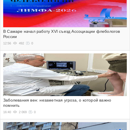
В Самаре начал работу XVI съезд Ассоциации флебологов
России
12:56
492
0
Заболевания вен: незаметная угроза, о которой важно
помнить
16:40
2 069
0