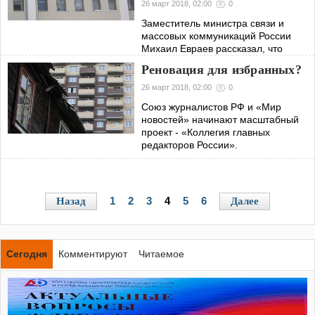
26 март 2018, 02:00
0
Заместитель министра связи и
массовых коммуникаций России
Михаил Евраев рассказал, что
запуск государственной
Реновация для избранных?
информационной системы
коммунальщиков (ГИС ЖКХ) дал
26 март 2018, 02:00
0
возможность российской
Союз журналистов РФ и «Мир
Прокуратуре с
новостей» начинают масштабный
проект - «Коллегия главных
редакторов России».
1
2
3
4
5
6
Назад
Далее
Сегодня
Комментируют
Читаемое